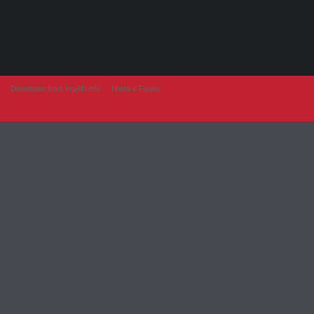
Developer from IngAlb.info
Harta e Faqes