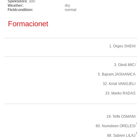
Spektatore
: 300
Weather:
dry
Fieldcondition:
normal
Formacionet
1. Orges SHEHI
3. Gledi MICI
5. Bajram JASHANICA
32. Kristi VANGJELI
33. Marko RADAS
19. Tefik OSMANI
80. Nuredeen ORELESI
88. Sabien LILAJ