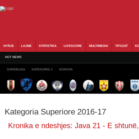
HYRJE
LAJME
STATISTIKA
LIVESCORE
MULTIMEDIA
TIFOZAT
KO
HOT NEWS
SUPERLIGA
KATEGORIA 1
KOSOVA
Kategoria Superiore 2016-17
Kronika e ndeshjes: Java 21 - E shtunë,