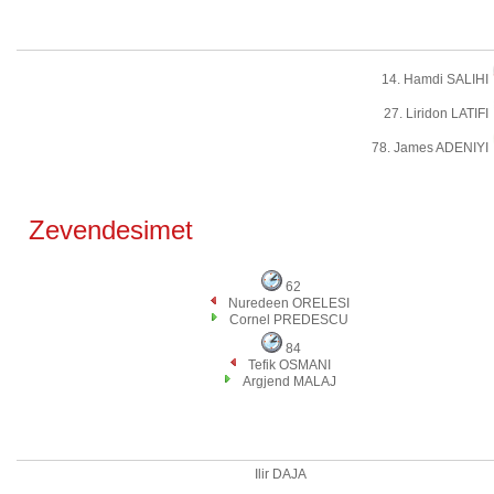
14. Hamdi SALIHI
27. Liridon LATIFI
78. James ADENIYI
Zevendesimet
62
Nuredeen ORELESI
Cornel PREDESCU
84
Tefik OSMANI
Argjend MALAJ
Ilir DAJA