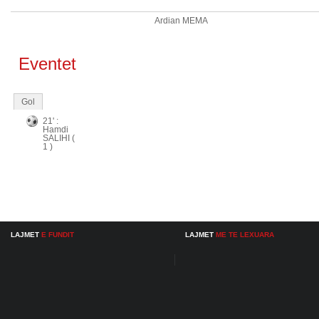
Ardian MEMA
Eventet
Gol
21' :
Hamdi
SALIHI (
1 )
LAJMET
E FUNDIT
LAJMET
ME TE LEXUARA