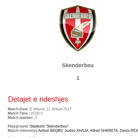
Skenderbeu
1
Detajet e ndeshjes
Match Date :
E shtunë, 11 Shkurt 2017
Match Time :
16:00 h
Match number :
1
Playground :
Stadiumi "Skënderbeu"
Match referee(s):
Ardian BEQIRI
,
Juxhin XHAJA
,
Alfred SHKRETA
,
Denis RE