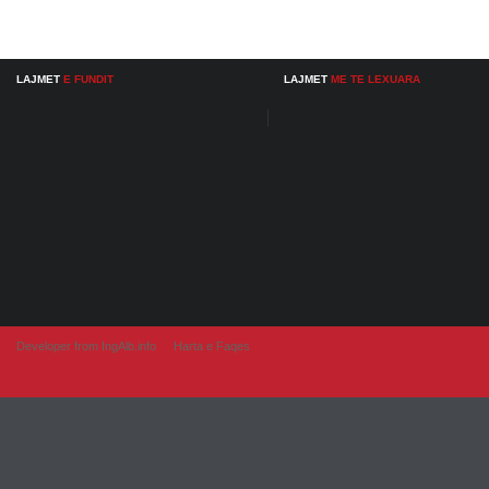
LAJMET
E FUNDIT
LAJMET
ME TE LEXUARA
Developer from IngAlb.info
Harta e Faqes