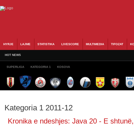
HYRJE
LAJME
STATISTIKA
LIVESCORE
MULTIMEDIA
TIFOZAT
KO
HOT NEWS
SUPERLIGA
KATEGORIA 1
KOSOVA
Kategoria 1 2011-12
Kronika e ndeshjes: Java 20 - E shtunë,