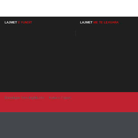
LAJMET
E FUNDIT
LAJMET
ME TE LEXUARA
Developer from IngAlb.info
Harta e Faqes