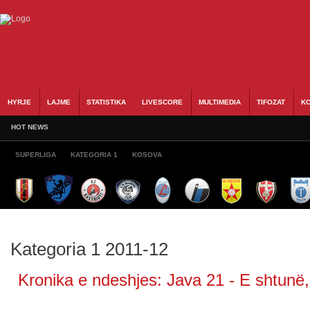
HYRJE
LAJME
STATISTIKA
LIVESCORE
MULTIMEDIA
TIFOZAT
KO
HOT NEWS
SUPERLIGA
KATEGORIA 1
KOSOVA
Kategoria 1 2011-12
Kronika e ndeshjes: Java 21 - E shtunë,