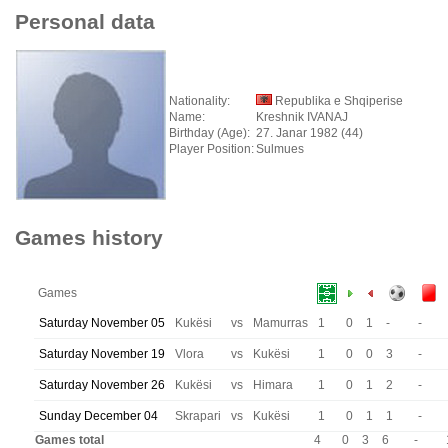
Personal data
Nationality:
Republika e Shqiperise
Name:
Kreshnik IVANAJ
Birthday (Age):
27. Janar 1982 (44)
Player Position:
Sulmues
Games history
Games
Saturday November 05
Kukësi
vs
Mamurras
1
0
1
-
-
Saturday November 19
Vlora
vs
Kukësi
1
0
0
3
-
Saturday November 26
Kukësi
vs
Himara
1
0
1
2
-
Sunday December 04
Skrapari
vs
Kukësi
1
0
1
1
-
Games total
4
0
3
6
-