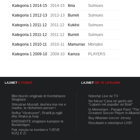
Kategoria 1 2014-15
2014-15
Iliria
Sulmues
Kategoria 1 2012-13
2012-13
Burreli
Sulmues
Kategoria 1 2011-12
2011-12
Kukësi
Sulmues
Kategoria 1 2011-12
2011-12
Burreli
Sulmues
Kategoria 1 2010-11
2010-11
Mamurras
Mbrojtes
Kategoria 1 2009-10
2009-10
Kamza
PLAYERS
LAJMET
E FUNDIT
LAJMET
ME TE LEXUARA
Blini bluzën origjinale të Kombëtares
Ndeshje Live ne TV
Shqiptare
Ne fokus/ Cana në garën për
Shkodran Mustafi, deshira ime me e
“Lojtarin më popullor në Botë”
madhe, te rikthehem perseri !
In Memoriam : Panajot Pano "The
Nofka “Vizekusen”, Rraklli ja ngjiti
Greatest Soccer Player in Albania
dhe Xhaka ja hoqi
Buy Albanian soccer Jersey
KRENARITE shqiptare kampion te
Rezultatet e ndeshjeve LIVE!
Bundesliges
Pak minuta ne kembet e YJEVE
KUQ E Zi