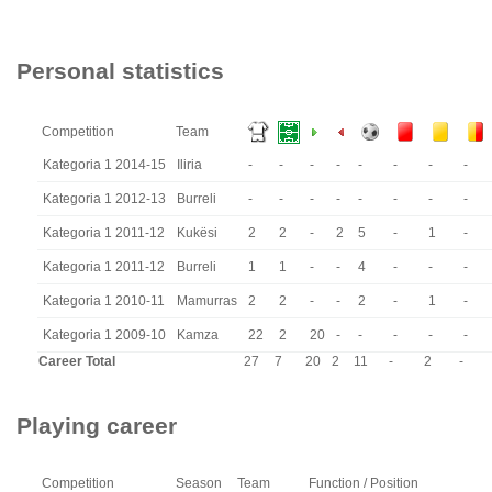
Personal statistics
Competition
Team
Kategoria 1 2014-15
Iliria
-
-
-
-
-
-
-
-
Kategoria 1 2012-13
Burreli
-
-
-
-
-
-
-
-
Kategoria 1 2011-12
Kukësi
2
2
-
2
5
-
1
-
Kategoria 1 2011-12
Burreli
1
1
-
-
4
-
-
-
Kategoria 1 2010-11
Mamurras
2
2
-
-
2
-
1
-
Kategoria 1 2009-10
Kamza
22
2
20
-
-
-
-
-
Career Total
27
7
20
2
11
-
2
-
Playing career
Competition
Season
Team
Function / Position