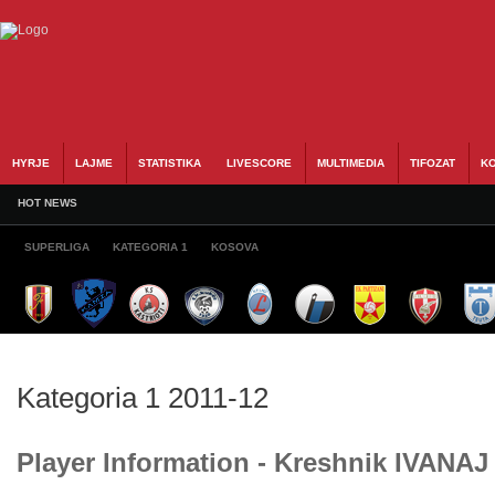
HYRJE
LAJME
STATISTIKA
LIVESCORE
MULTIMEDIA
TIFOZAT
KO
HOT NEWS
SUPERLIGA
KATEGORIA 1
KOSOVA
Kategoria 1 2011-12
Player Information - Kreshnik IVANAJ