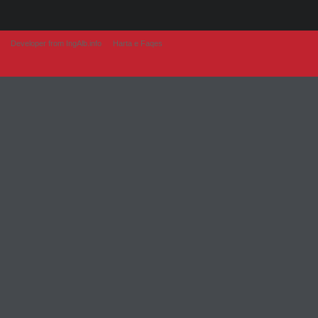
Developer from IngAlb.info
Harta e Faqes