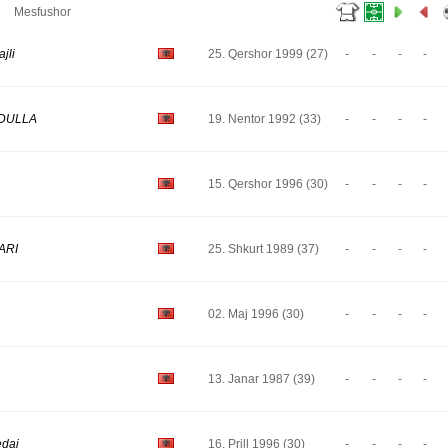
Mesfushor
jli
25. Qershor 1999 (27)
-
-
-
-
RDULLA
19. Nentor 1992 (33)
-
-
-
-
15. Qershor 1996 (30)
-
-
-
-
ARI
25. Shkurt 1989 (37)
-
-
-
-
02. Maj 1996 (30)
-
-
-
-
13. Janar 1987 (39)
-
-
-
-
edaj
16. Prill 1996 (30)
-
-
-
-