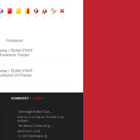
-
-
-
-
-
-
-
-
Funksioni
etar i TEAM STAFF
Funksioni Tranjer
etar i TEAM STAFF
unksioni Zv/Tranjer
KOMENTET
E FUNDIT
Norvegji/ Ardian Gas...
Une ku u ve faj as Granitit e as
Ardiani...
Ne fokus/ Cana në g...
good luck Lorik
U-19/ Dështojnë dj...