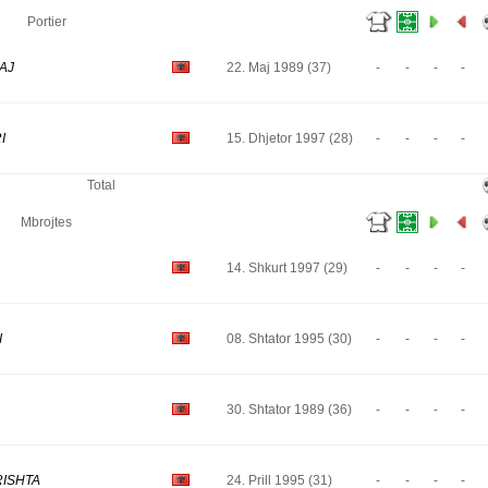
Portier
MAJ
22. Maj 1989 (37)
-
-
-
-
I
15. Dhjetor 1997 (28)
-
-
-
-
Total
Mbrojtes
14. Shkurt 1997 (29)
-
-
-
-
I
08. Shtator 1995 (30)
-
-
-
-
30. Shtator 1989 (36)
-
-
-
-
RISHTA
24. Prill 1995 (31)
-
-
-
-