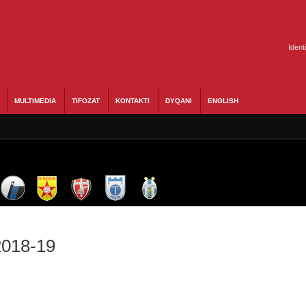
Ident
MULTIMEDIA
TIFOZAT
KONTAKTI
DYQANI
ENGLISH
2018-19