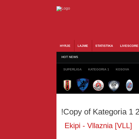
HYRJE
LAJME
STATISTIKA
LIVESCORE
HOT NEWS
SUPERLIGA
KATEGORIA 1
KOSOVA
!Copy of Kategoria 1 
Ekipi - Vllaznia [VLL]