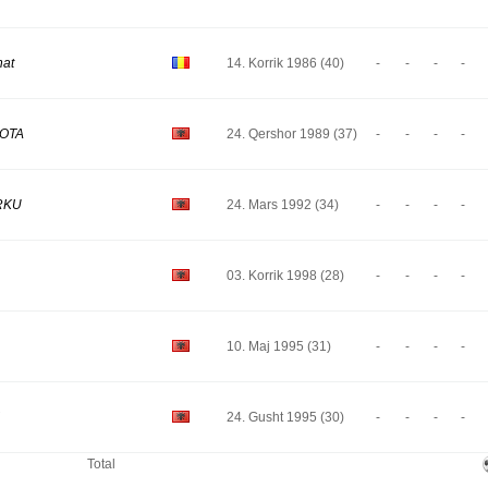
nat
14. Korrik 1986 (40)
-
-
-
-
LOTA
24. Qershor 1989 (37)
-
-
-
-
RKU
24. Mars 1992 (34)
-
-
-
-
03. Korrik 1998 (28)
-
-
-
-
10. Maj 1995 (31)
-
-
-
-
24. Gusht 1995 (30)
-
-
-
-
Total