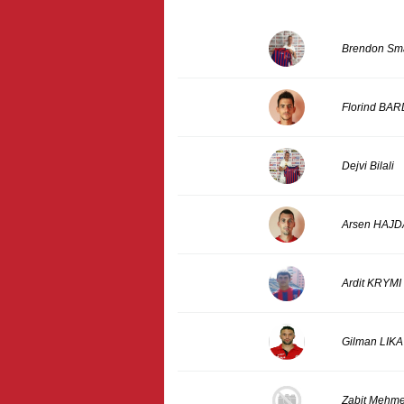
Brendon Sma
Florind BA
Dejvi Bilali
Arsen HAJD
Ardit KRYMI
Gilman LIKA
Zabit Mehm