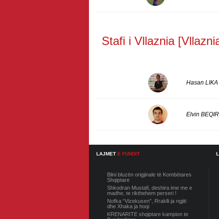
Stafi i Vllaznia [Vllazni
Hasan LIKA
Elvin BEQIR
LAJMET
E FUNDIT
Blini bluzën origjinale të Kombëtares
Shqiptare
Shkodran Mustafi, deshira ime me e
madhe, te rikthehem perseri !
Nofka “Vizekusen”, Rraklli ja ngjiti
dhe Xhaka ja hoqi
KRENARITE shqiptare kampion te