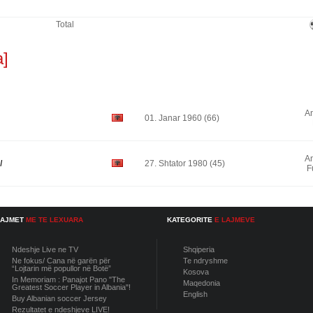
Total
a]
An
01. Janar 1960 (66)
An
I
27. Shtator 1980 (45)
F
LAJMET
ME TE LEXUARA
KATEGORITE
E LAJMEVE
Ndeshje Live ne TV
Shqiperia
Ne fokus/ Cana në garën për
Te ndryshme
“Lojtarin më popullor në Botë”
Kosova
In Memoriam : Panajot Pano "The
Maqedonia
Greatest Soccer Player in Albania"!
English
Buy Albanian soccer Jersey
Rezultatet e ndeshjeve LIVE!