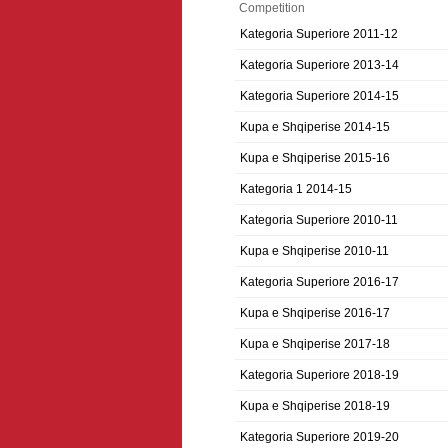
Competition
Kategoria Superiore 2011-12
Kategoria Superiore 2013-14
Kategoria Superiore 2014-15
Kupa e Shqiperise 2014-15
Kupa e Shqiperise 2015-16
Kategoria 1 2014-15
Kategoria Superiore 2010-11
Kupa e Shqiperise 2010-11
Kategoria Superiore 2016-17
Kupa e Shqiperise 2016-17
Kupa e Shqiperise 2017-18
Kategoria Superiore 2018-19
Kupa e Shqiperise 2018-19
Kategoria Superiore 2019-20