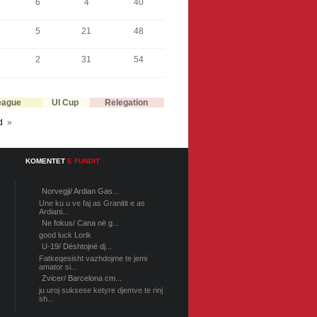
6
4
40
5
21
48
2
31
54
eague
UI Cup
Relegation
d
»
KOMENTET
E FUNDIT
Norvegji/ Ardian Gas...
Une ku u ve faj as Granitit e as
Ardiani...
Ne fokus/ Cana në g...
good luck Lorik
U-19/ Dështojnë dj...
Fatkeqesisht vazhdojme te jemi
amator si...
Zvicer/ Barcelona cm...
ju uroj suksese ketyre djemve te rinj
sh...