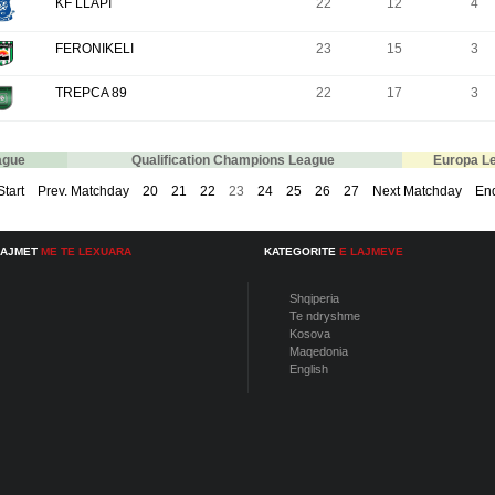
KF LLAPI
22
12
4
FERONIKELI
23
15
3
TREPCA 89
22
17
3
ague
Qualification Champions League
Europa L
Start
Prev. Matchday
20
21
22
23
24
25
26
27
Next Matchday
En
LAJMET
ME TE LEXUARA
KATEGORITE
E LAJMEVE
Shqiperia
Te ndryshme
Kosova
Maqedonia
English