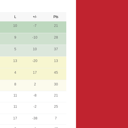
L
+/-
Pts
10
-7
21
9
-10
28
5
10
37
13
-20
13
4
17
45
8
2
30
11
-8
21
11
-2
25
17
-38
7