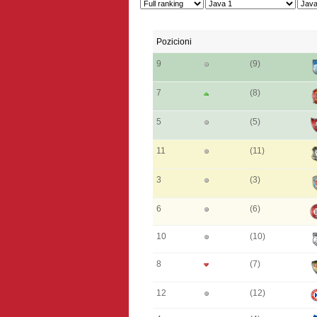
Pozicioni
9
(9)
7
(8)
5
(5)
11
(11)
3
(3)
6
(6)
10
(10)
8
(7)
12
(12)