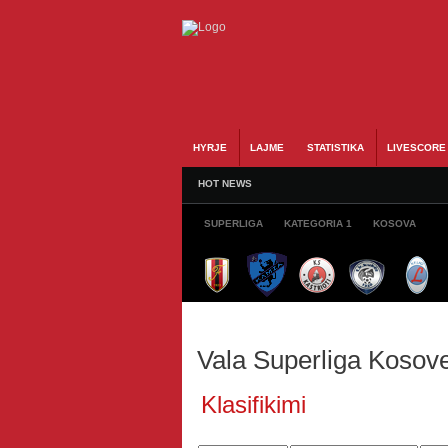
HYRJE
LAJME
STATISTIKA
LIVESCORE
HOT NEWS
SUPERLIGA
KATEGORIA 1
KOSOVA
Vala Superliga Kosov
Klasifikimi