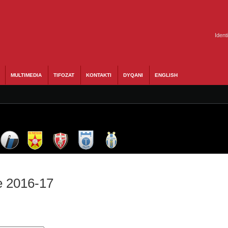
Ident
MULTIMEDIA
TIFOZAT
KONTAKTI
DYQANI
ENGLISH
e 2016-17