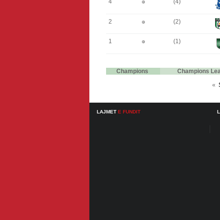
4
(4)
2
(2)
1
(1)
Champions
Champions Le
«
LAJMET
E FUNDIT