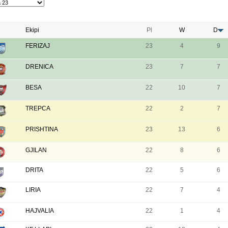
Ekipi
Pl
W
D
FERIZAJ
23
4
9
DRENICA
23
7
7
BESA
22
10
7
TREPCA
22
2
7
PRISHTINA
23
13
6
GJILAN
22
8
6
DRITA
22
5
6
LIRIA
22
7
4
HAJVALIA
22
1
4