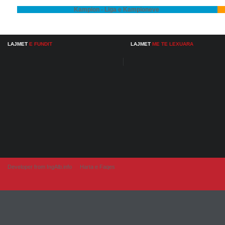
Kampion - Liga e Kampioneve
LAJMET
E FUNDIT
LAJMET
ME TE LEXUARA
Developer from IngAlb.info
Harta e Faqes