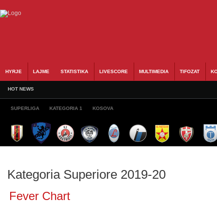
HYRJE
LAJME
STATISTIKA
LIVESCORE
MULTIMEDIA
TIFOZAT
KO
HOT NEWS
SUPERLIGA
KATEGORIA 1
KOSOVA
Kategoria Superiore 2019-20
Fever Chart