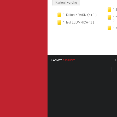
Karton i verdhe
' 
' : Driton KRASNIQI ( 1 )
' 
)
' : Isuf LLUMNICA ( 1 )
' 
LAJMET
E FUNDIT