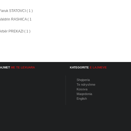
: Faruk STATOVCI ( 1 )
: Valdrin RASHICA ( 1
: Arbër PREKAZI ( 1 )
LAJMET
ME TE LEXUARA
KATEGORITE
E LAJMEVE
Shqiperia
Te ndryshme
Kosova
Maqedonia
English