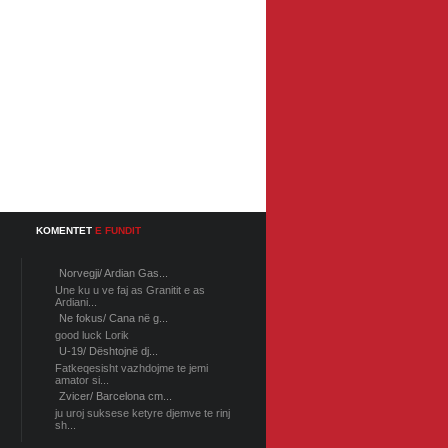
KOMENTET
E FUNDIT
Norvegji/ Ardian Gas...
Une ku u ve faj as Granitit e as
Ardiani...
Ne fokus/ Cana në g...
good luck Lorik
U-19/ Dështojnë dj...
Fatkeqesisht vazhdojme te jemi
amator si...
Zvicer/ Barcelona cm...
ju uroj suksese ketyre djemve te rinj
sh...