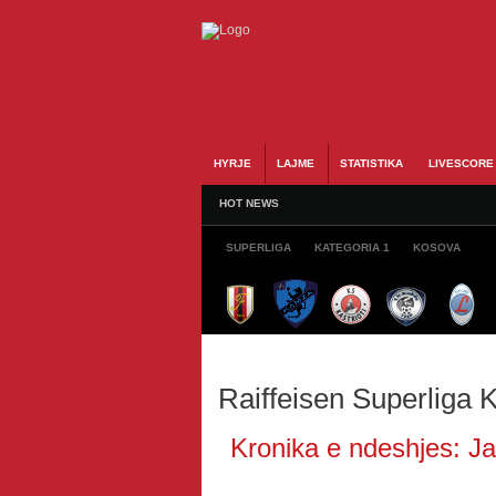
HYRJE
LAJME
STATISTIKA
LIVESCORE
HOT NEWS
SUPERLIGA
KATEGORIA 1
KOSOVA
Raiffeisen Superliga
Kronika e ndeshjes: Jav