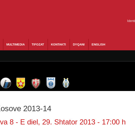
Ident
MULTIMEDIA
TIFOZAT
KONTAKTI
DYQANI
ENGLISH
 Kosove 2013-14
a 8 - E diel, 29. Shtator 2013 - 17:00 h