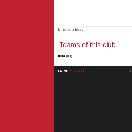
Directions from:
Teams of this club
Iliria
(ILI)
LAJMET
E FUNDIT