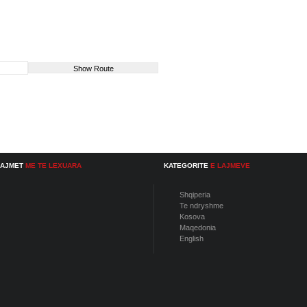
LAJMET
ME TE LEXUARA
KATEGORITE
E LAJMEVE
Shqiperia
Te ndryshme
Kosova
Maqedonia
English