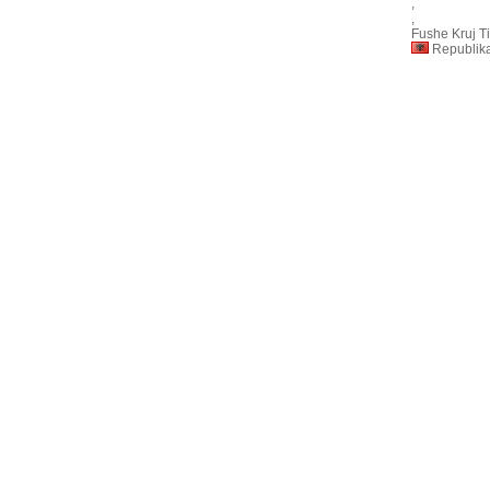
,
,
Fushe Kruj T
Republika