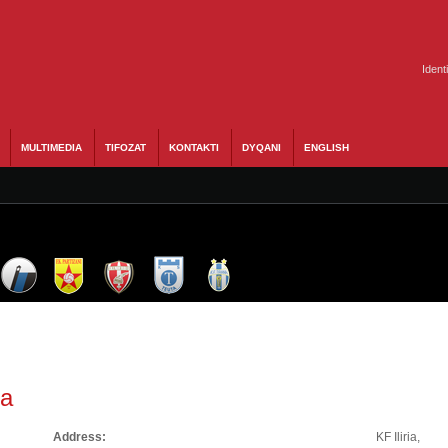
Ident
MULTIMEDIA
TIFOZAT
KONTAKTI
DYQANI
ENGLISH
ia
Address:
KF Iliria,