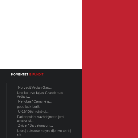
KOMENTET
E FUNDIT
Norvegji/ Ardian Gas...
Une ku u ve faj as Granitit e as
Ardiani...
Ne fokus/ Cana në g...
good luck Lorik
U-19/ Dështojnë dj...
Fatkeqesisht vazhdojme te jemi
amator si...
Zvicer/ Barcelona cm...
ju uroj suksese ketyre djemve te rinj
sh...