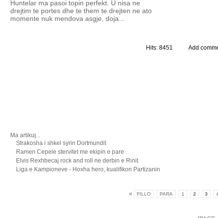
Huntelar ma pasoi topin perfekt. U nisa ne
drejtim te portes dhe te them te drejten ne ato
momente nuk mendova asgje, doja...
Hits: 8451
Add comme
Lexo ma...
Ma artikuj...
Strakosha i shkel syrin Dortmundit
Ramen Cepele stervitet me ekipin e pare
Elvis Rexhbecaj rock and roll ne derbin e Rinit
Liga e Kampioneve - Hoxha hero, kualifikon Partizanin
«
FILLO
PARA
1
2
3