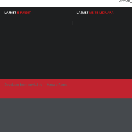
JPAGE
LAJMET
E FUNDIT
LAJMET
ME TE LEXUARA
Developer from IngAlb.info
Harta e Faqes