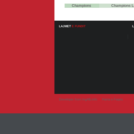
Champions
Champions L
LAJMET
E FUNDIT
Developer from IngAlb.info
Harta e Faqes