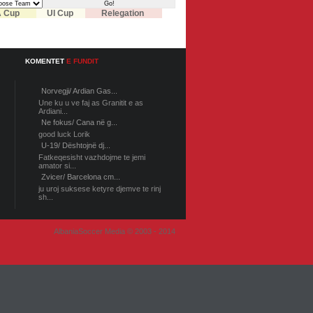
 Cup
UI Cup
Relegation
KOMENTET
E FUNDIT
Norvegji/ Ardian Gas...
Une ku u ve faj as Granitit e as
Ardiani...
Ne fokus/ Cana në g...
good luck Lorik
U-19/ Dështojnë dj...
Fatkeqesisht vazhdojme te jemi
amator si...
Zvicer/ Barcelona cm...
ju uroj suksese ketyre djemve te rinj
sh...
AlbaniaSoccer Media © 2003 - 2014