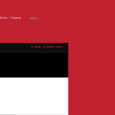
ifikohu
Register
E HËNË, 10 GUSHT 2026