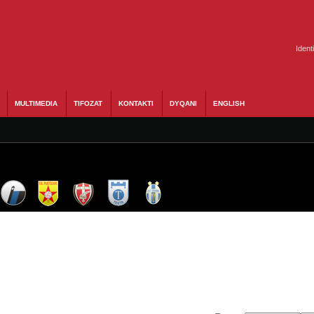
Ident
MULTIMEDIA
TIFOZAT
KONTAKTI
DYQANI
ENGLISH