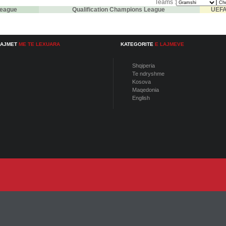
Teams :
eague
Qualification Champions League
UEFA
LAJMET
ME TE LEXUARA
KATEGORITE
E LAJMEVE
Shqiperia
Te ndryshme
Kosova
Maqedonia
English