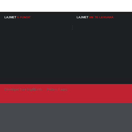
LAJMET
E FUNDIT
LAJMET
ME TE LEXUARA
Developer from IngAlb.info
Harta e Faqes