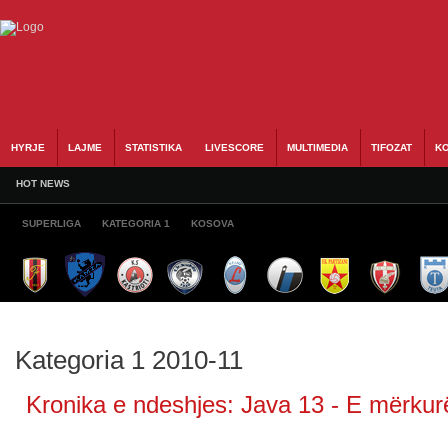
HYRJE
LAJME
STATISTIKA
LIVESCORE
MULTIMEDIA
TIFOZAT
KO
HOT NEWS
SUPERLIGA
KATEGORIA 1
KOSOVA
Kategoria 1 2010-11
Kronika e ndeshjes: Java 13 - E mërkurë