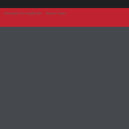
Developer from IngAlb.info
Harta e Faqes