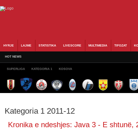
HYRJE
LAJME
STATISTIKA
LIVESCORE
MULTIMEDIA
TIFOZAT
KO
HOT NEWS
SUPERLIGA
KATEGORIA 1
KOSOVA
Kategoria 1 2011-12
Kronika e ndeshjes: Java 3 - E shtunë, 2