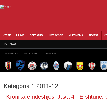
HYRJE
LAJME
STATISTIKA
LIVESCORE
MULTIMEDIA
TIFOZAT
KO
HOT NEWS
SUPERLIGA
KATEGORIA 1
KOSOVA
Kategoria 1 2011-12
Kronika e ndeshjes: Java 4 - E shtunë, 0