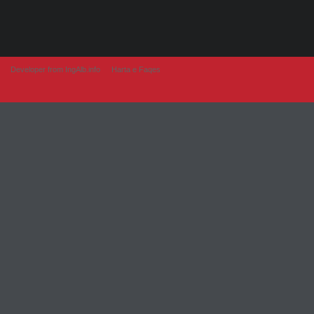
Developer from IngAlb.info
Harta e Faqes