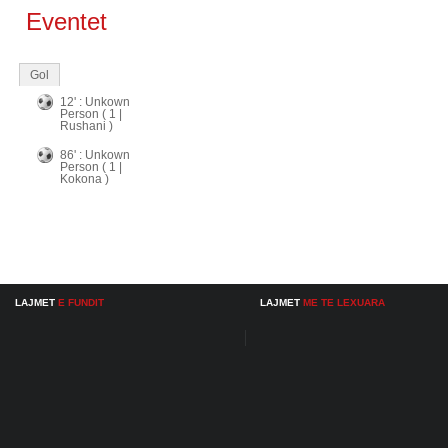
Eventet
Gol
12' : Unkown
Person ( 1 |
Rushani )
86' : Unkown
Person ( 1 |
Kokona )
LAJMET
E FUNDIT
LAJMET
ME TE LEXUARA