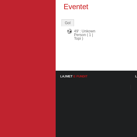
Eventet
Gol
49' : Unkown
Person ( 1 |
Topi )
LAJMET
E FUNDIT