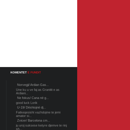
KOMENTET
E FUNDIT
Norvegji/ Ardian Gas...
Une ku u ve faj as Granitit e as
Ardiani...
Ne fokus/ Cana në g...
good luck Lorik
U-19/ Dështojnë dj...
Fatkeqesisht vazhdojme te jemi
amator si...
Zvicer/ Barcelona cm...
ju uroj suksese ketyre djemve te rinj
sh...