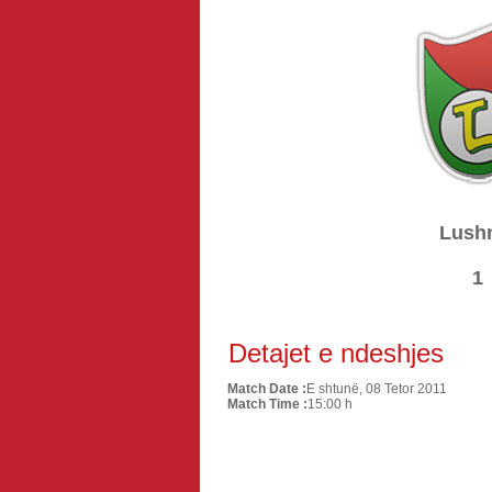
Lush
1
Detajet e ndeshjes
Match Date :
E shtunë, 08 Tetor 2011
Match Time :
15:00 h