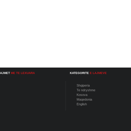
LAJMET
ME TE LEXUARA
KATEGORITE
E LAJMEVE
Shqiperia
Te ndryshme
Kosova
Maqedonia
English