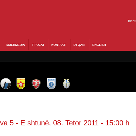
Ident
MULTIMEDIA
TIFOZAT
KONTAKTI
DYQANI
ENGLISH
a 5 - E shtunë, 08. Tetor 2011 - 15:00 h