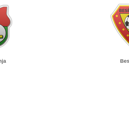
nja
Bes