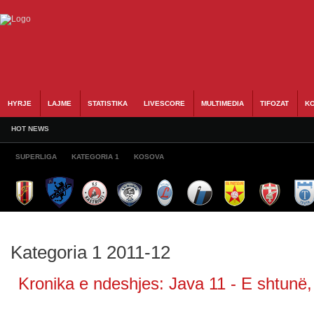
HYRJE
LAJME
STATISTIKA
LIVESCORE
MULTIMEDIA
TIFOZAT
KO
HOT NEWS
SUPERLIGA
KATEGORIA 1
KOSOVA
Kategoria 1 2011-12
Kronika e ndeshjes: Java 11 - E shtunë,