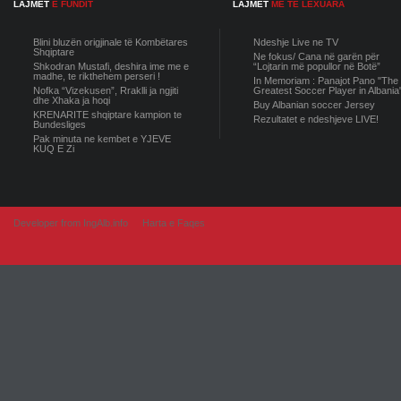
LAJMET
E FUNDIT
LAJMET
ME TE LEXUARA
Blini bluzën origjinale të Kombëtares
Ndeshje Live ne TV
Shqiptare
Ne fokus/ Cana në garën për
Shkodran Mustafi, deshira ime me e
“Lojtarin më popullor në Botë”
madhe, te rikthehem perseri !
In Memoriam : Panajot Pano "The
Nofka “Vizekusen”, Rraklli ja ngjiti
Greatest Soccer Player in Albania
dhe Xhaka ja hoqi
Buy Albanian soccer Jersey
KRENARITE shqiptare kampion te
Rezultatet e ndeshjeve LIVE!
Bundesliges
Pak minuta ne kembet e YJEVE
KUQ E Zi
Developer from IngAlb.info
Harta e Faqes