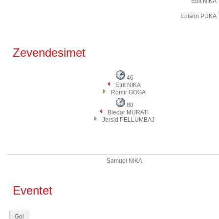
Etrit NIKA
Edison PUKA
Zevendesimet
46
Etrit NIKA
Romir GOGA
80
Bledar MURATI
Jersid PELLUMBAJ
Samuel NIKA
Eventet
Gol