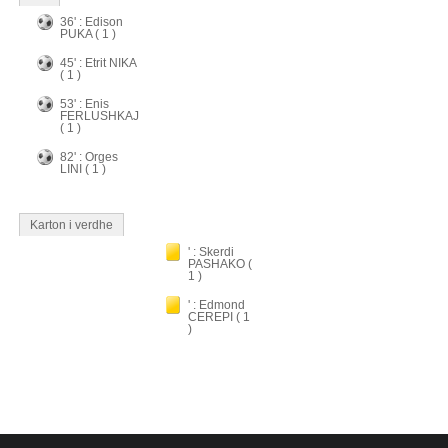
36' : Edison
PUKA ( 1 )
45' : Etrit NIKA
( 1 )
53' : Enis
FERLUSHKAJ
( 1 )
82' : Orges
LINI ( 1 )
Karton i verdhe
' : Skerdi
PASHAKO (
1 )
' : Edmond
CEREPI ( 1
)