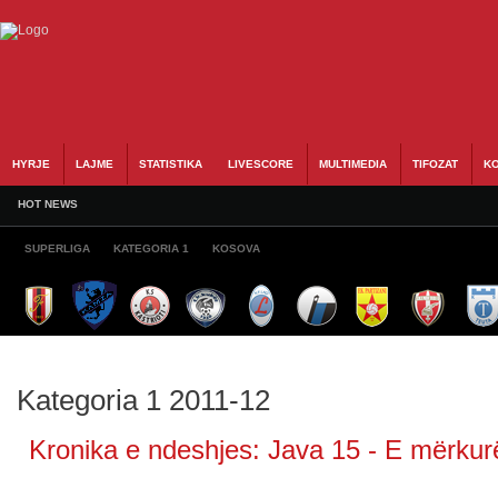
HYRJE
LAJME
STATISTIKA
LIVESCORE
MULTIMEDIA
TIFOZAT
KO
HOT NEWS
SUPERLIGA
KATEGORIA 1
KOSOVA
Kategoria 1 2011-12
Kronika e ndeshjes: Java 15 - E mërkurë