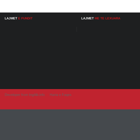
LAJMET
E FUNDIT
LAJMET
ME TE LEXUARA
Developer from IngAlb.info
Harta e Faqes