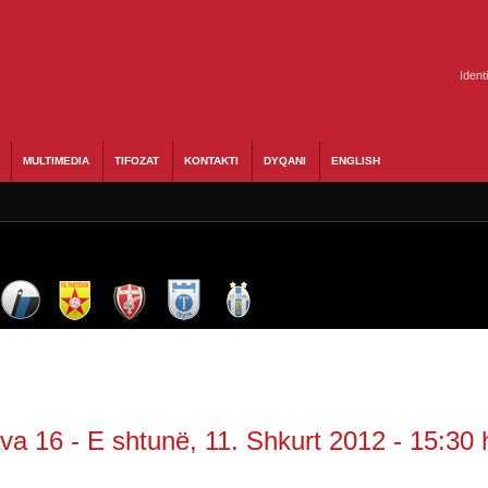
Ident
MULTIMEDIA
TIFOZAT
KONTAKTI
DYQANI
ENGLISH
va 16 - E shtunë, 11. Shkurt 2012 - 15:30 