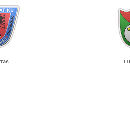
ras
Lu