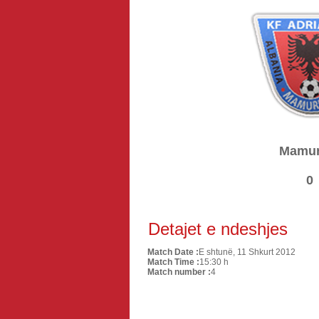
Mamur
0
Detajet e ndeshjes
Match Date :
E shtunë, 11 Shkurt 2012
Match Time :
15:30 h
Match number :
4