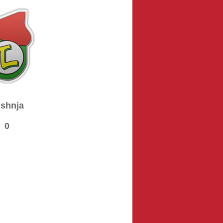
shnja
0