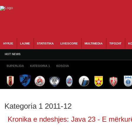
HYRJE
LAJME
STATISTIKA
LIVESCORE
MULTIMEDIA
TIFOZAT
KO
HOT NEWS
SUPERLIGA
KATEGORIA 1
KOSOVA
Kategoria 1 2011-12
Kronika e ndeshjes: Java 23 - E mërkurë,