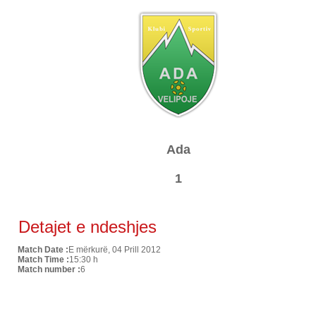
Ada
1
Detajet e ndeshjes
Match Date :
E mërkurë, 04 Prill 2012
Match Time :
15:30 h
Match number :
6