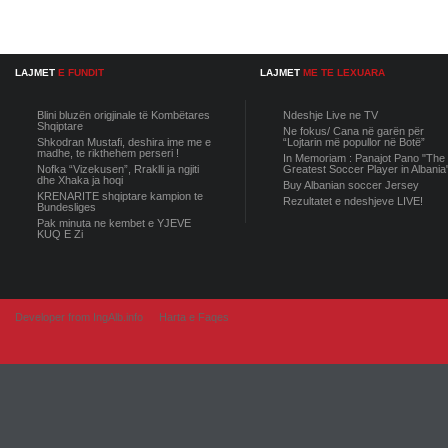
LAJMET
E FUNDIT
LAJMET
ME TE LEXUARA
Blini bluzën origjinale të Kombëtares
Ndeshje Live ne TV
Shqiptare
Ne fokus/ Cana në garën për
Shkodran Mustafi, deshira ime me e
“Lojtarin më popullor në Botë”
madhe, te rikthehem perseri !
In Memoriam : Panajot Pano "The
Nofka “Vizekusen”, Rraklli ja ngjiti
Greatest Soccer Player in Albania
dhe Xhaka ja hoqi
Buy Albanian soccer Jersey
KRENARITE shqiptare kampion te
Rezultatet e ndeshjeve LIVE!
Bundesliges
Pak minuta ne kembet e YJEVE
KUQ E Zi
Developer from IngAlb.info
Harta e Faqes