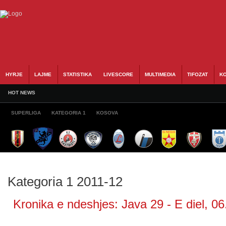
HYRJE
LAJME
STATISTIKA
LIVESCORE
MULTIMEDIA
TIFOZAT
KO
HOT NEWS
SUPERLIGA
KATEGORIA 1
KOSOVA
Kategoria 1 2011-12
Kronika e ndeshjes: Java 29 - E diel, 06