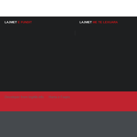
LAJMET
E FUNDIT
LAJMET
ME TE LEXUARA
Developer from IngAlb.info
Harta e Faqes