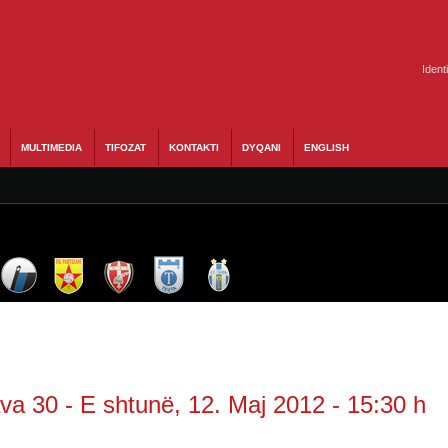
Ident
MULTIMEDIA
TIFOZAT
KONTAKTI
DYQANI
ENGLISH
va 30 - E shtunë, 12. Maj 2012 - 15:30 h