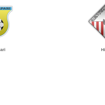
ari
H