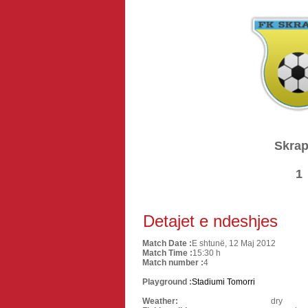
Skrap
1
Detajet e ndeshjes
Match Date :
E shtunë, 12 Maj 2012
Match Time :
15:30 h
Match number :
4
Playground :
Stadiumi Tomorri
Weather:
dry