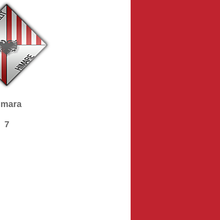
imara
7