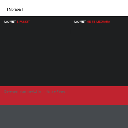
[ Mbrapa ]
LAJMET
E FUNDIT
LAJMET
ME TE LEXUARA
Developer from IngAlb.info
Harta e Faqes