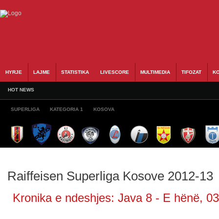
HYRJE
LAJME
STATISTIKA
LIVESCORE
MULTIMEDIA
TIFOZAT
KO
HOT NEWS
SUPERLIGA
KATEGORIA 1
KOSOVA
Raiffeisen Superliga Kosove 2012-13
Kronika e ndeshjes: Java 8 - E hënë, 03.