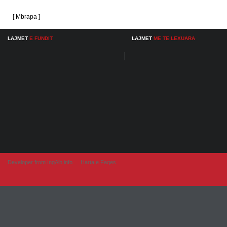
[ Mbrapa ]
LAJMET
E FUNDIT
LAJMET
ME TE LEXUARA
Developer from IngAlb.info
Harta e Faqes