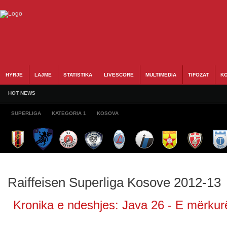
HYRJE
LAJME
STATISTIKA
LIVESCORE
MULTIMEDIA
TIFOZAT
KO
HOT NEWS
SUPERLIGA
KATEGORIA 1
KOSOVA
Raiffeisen Superliga Kosove 2012-13
Kronika e ndeshjes: Java 26 - E mërkurë,