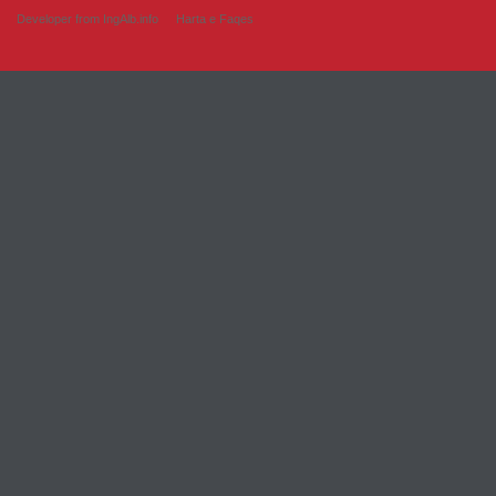
Developer from IngAlb.info
Harta e Faqes