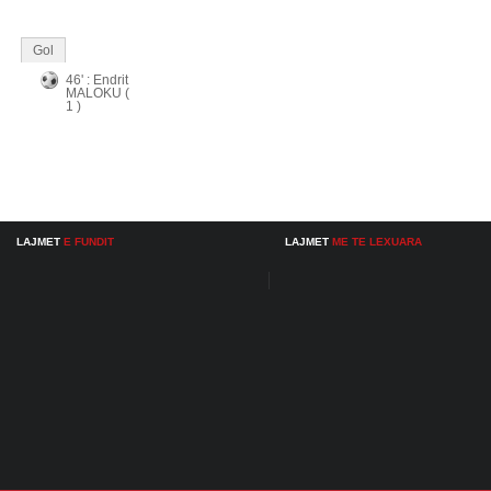
Gol
46' : Endrit
MALOKU (
1 )
LAJMET
E FUNDIT
LAJMET
ME TE LEXUARA