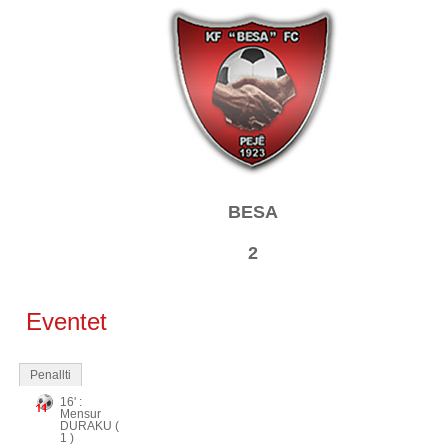
BESA
2
Eventet
Penallti
16' :
Mensur
DURAKU (
1 )