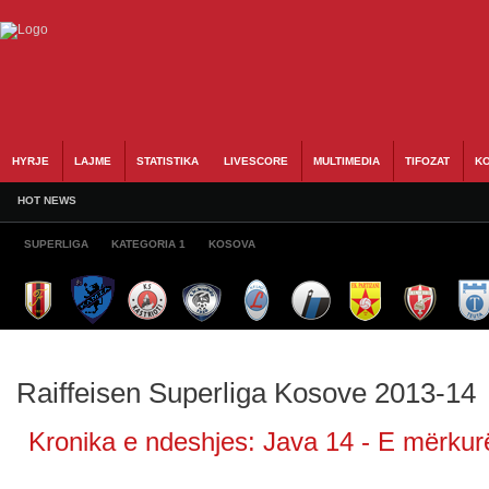
HYRJE
LAJME
STATISTIKA
LIVESCORE
MULTIMEDIA
TIFOZAT
KO
HOT NEWS
SUPERLIGA
KATEGORIA 1
KOSOVA
Raiffeisen Superliga Kosove 2013-14
Kronika e ndeshjes: Java 14 - E mërkurë