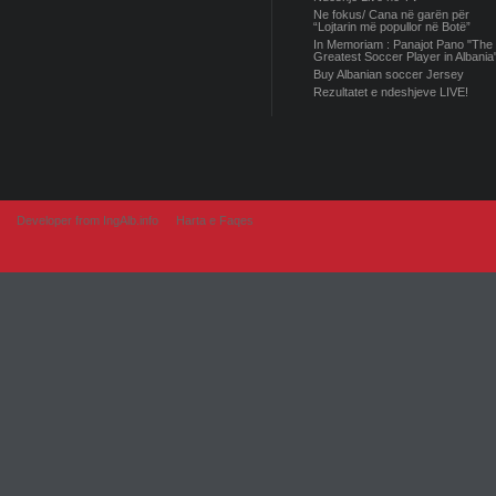
Ne fokus/ Cana në garën për
“Lojtarin më popullor në Botë”
In Memoriam : Panajot Pano "The
Greatest Soccer Player in Albania
Buy Albanian soccer Jersey
Rezultatet e ndeshjeve LIVE!
Developer from IngAlb.info
Harta e Faqes