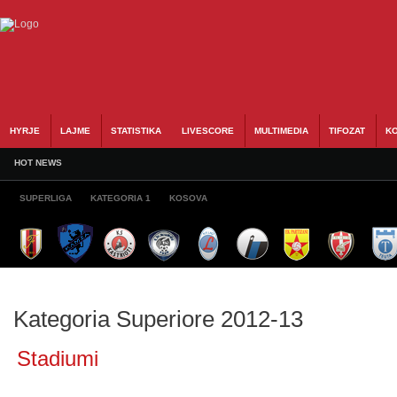
HYRJE
LAJME
STATISTIKA
LIVESCORE
MULTIMEDIA
TIFOZAT
KO
HOT NEWS
SUPERLIGA
KATEGORIA 1
KOSOVA
Kategoria Superiore 2012-13
Stadiumi