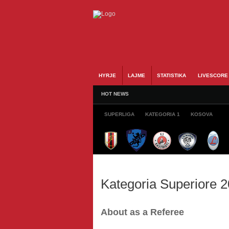
HYRJE
LAJME
STATISTIKA
LIVESCORE
HOT NEWS
SUPERLIGA
KATEGORIA 1
KOSOVA
Kategoria Superiore 
About as a Referee