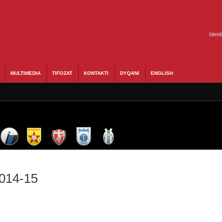
Ident
MULTIMEDIA
TIFOZAT
KONTAKTI
DYQANI
ENGLISH
2014-15