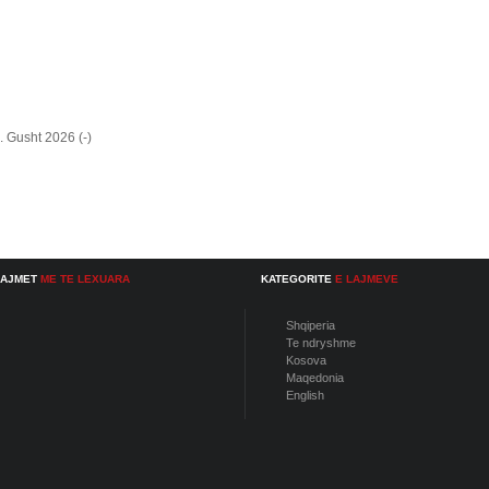
. Gusht 2026 (-)
LAJMET
ME TE LEXUARA
KATEGORITE
E LAJMEVE
Shqiperia
Te ndryshme
Kosova
Maqedonia
English