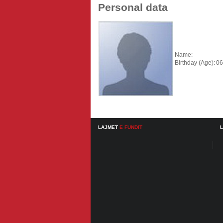
Personal data
Name:
Birthday (Age):
06
LAJMET
E FUNDIT