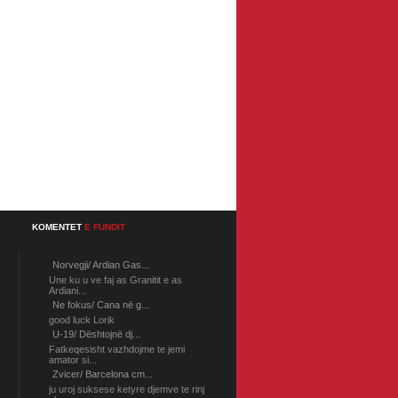
KOMENTET
E FUNDIT
Norvegji/ Ardian Gas...
Une ku u ve faj as Granitit e as
Ardiani...
Ne fokus/ Cana në g...
good luck Lorik
U-19/ Dështojnë dj...
Fatkeqesisht vazhdojme te jemi
amator si...
Zvicer/ Barcelona cm...
ju uroj suksese ketyre djemve te rinj