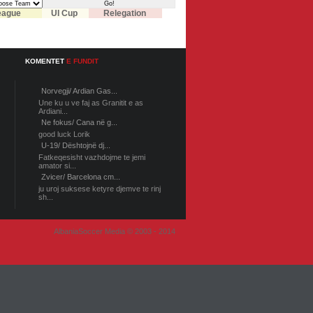
eague
UI Cup
Relegation
KOMENTET
E FUNDIT
Norvegji/ Ardian Gas...
Une ku u ve faj as Granitit e as
Ardiani...
Ne fokus/ Cana në g...
good luck Lorik
U-19/ Dështojnë dj...
Fatkeqesisht vazhdojme te jemi
amator si...
Zvicer/ Barcelona cm...
ju uroj suksese ketyre djemve te rinj
sh...
AlbaniaSoccer Media © 2003 - 2014