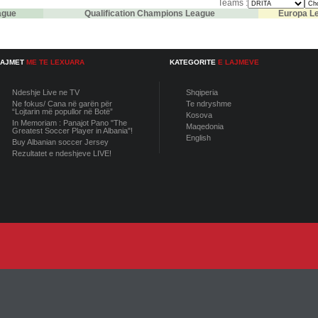
Teams :
ague
Qualification Champions League
Europa L
LAJMET
ME TE LEXUARA
KATEGORITE
E LAJMEVE
Ndeshje Live ne TV
Shqiperia
Ne fokus/ Cana në garën për
Te ndryshme
“Lojtarin më popullor në Botë”
Kosova
In Memoriam : Panajot Pano "The
Maqedonia
Greatest Soccer Player in Albania"!
English
Buy Albanian soccer Jersey
Rezultatet e ndeshjeve LIVE!