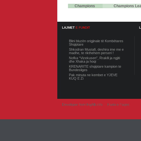
Champions
Champions Le
LAJMET
E FUNDIT
Blini bluzën origjinale të Kombëtares
Shqiptare
Shkodran Mustafi, deshira ime me e
madhe, te rikthehem perseri !
Nofka “Vizekusen”, Rraklli ja ngjiti
dhe Xhaka ja hoqi
KRENARITE shqiptare kampion te
Bundesliges
Pak minuta ne kembet e YJEVE
KUQ E Zi
Developer from IngAlb.info
Harta e Faqes