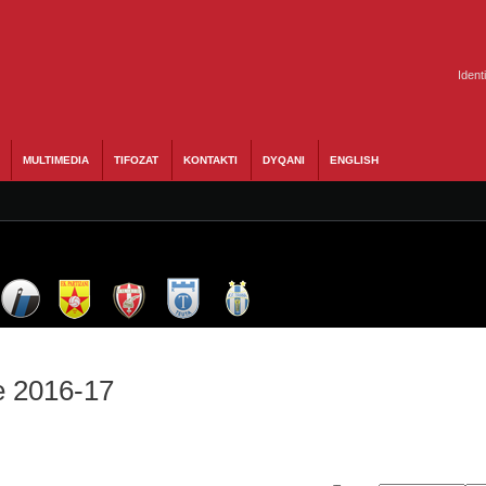
Ident
MULTIMEDIA
TIFOZAT
KONTAKTI
DYQANI
ENGLISH
e 2016-17