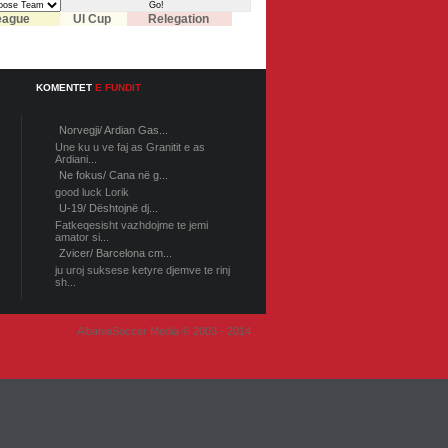
eague
UI Cup
Relegation
KOMENTET
E FUNDIT
Norvegji/ Ardian Gas...
Une ku u ve faj as Granitit e as
Ardiani...
Ne fokus/ Cana në g...
good luck Lorik
U-19/ Dështojnë dj...
Fatkeqesisht vazhdojme te jemi
amator si...
Zvicer/ Barcelona cm...
ju uroj suksese ketyre djemve te rinj
sh...
AlbaniaSoccer Media © 2003 - 2014