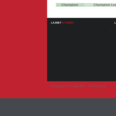
Champions
Champions Le
LAJMET
E FUNDIT
Developer from IngAlb.info
Harta e Faqes