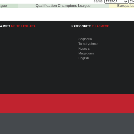
Teams :
ague
Qualification Champions League
Europa L
LAJMET
ME TE LEXUARA
KATEGORITE
E LAJMEVE
Shqiperia
Te ndryshme
Kosova
Maqedonia
English