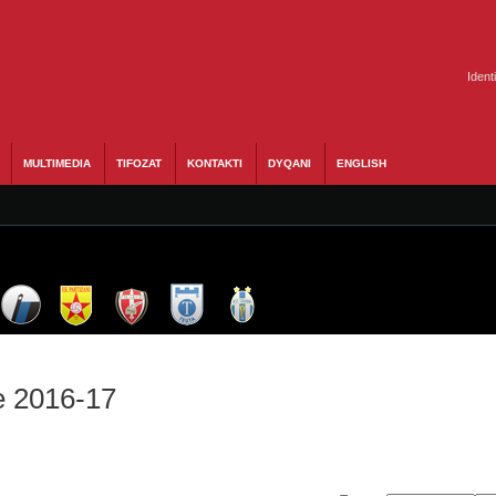
Ident
MULTIMEDIA
TIFOZAT
KONTAKTI
DYQANI
ENGLISH
e 2016-17