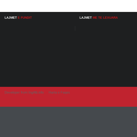
LAJMET
E FUNDIT
LAJMET
ME TE LEXUARA
Developer from IngAlb.info
Harta e Faqes