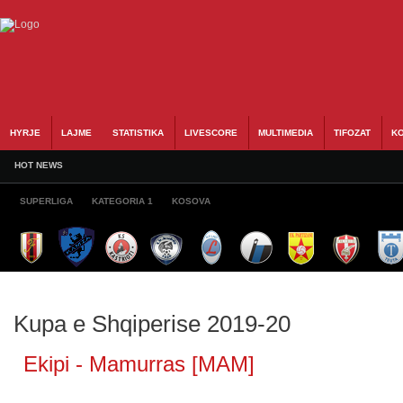
HYRJE
LAJME
STATISTIKA
LIVESCORE
MULTIMEDIA
TIFOZAT
KO
HOT NEWS
SUPERLIGA
KATEGORIA 1
KOSOVA
Kupa e Shqiperise 2019-20
Ekipi - Mamurras [MAM]