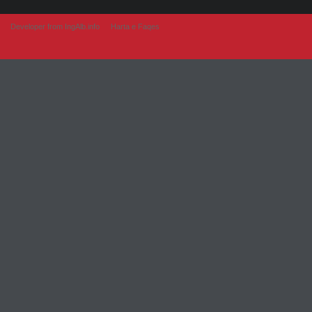
Developer from IngAlb.info
Harta e Faqes