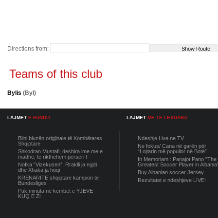
Directions from:
Teams of this club
Bylis
(Byl)
LAJMET
E FUNDIT
LAJMET
ME TE LEXUARA
Blini bluzën origjinale të Kombëtares
Ndeshje Live ne TV
Shqiptare
Ne fokus/ Cana në garën për
Shkodran Mustafi, deshira ime me e
“Lojtarin më popullor në Botë”
madhe, te rikthehem perseri !
In Memoriam : Panajot Pano "The
Nofka “Vizekusen”, Rraklli ja ngjiti
Greatest Soccer Player in Albania
dhe Xhaka ja hoqi
Buy Albanian soccer Jersey
KRENARITE shqiptare kampion te
Rezultatet e ndeshjeve LIVE!
Bundesliges
Pak minuta ne kembet e YJEVE
KUQ E Zi