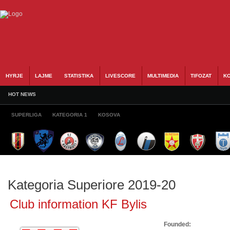
HYRJE
LAJME
STATISTIKA
LIVESCORE
MULTIMEDIA
TIFOZAT
KO
HOT NEWS
SUPERLIGA
KATEGORIA 1
KOSOVA
Kategoria Superiore 2019-20
Club information KF Bylis
Founded: