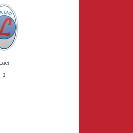
Laci
3