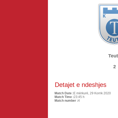
Teu
2
Detajet e ndeshjes
Match Date :
E mërkurë, 29 Korrik 2020
Match Time :
23:45 h
Match number :
4