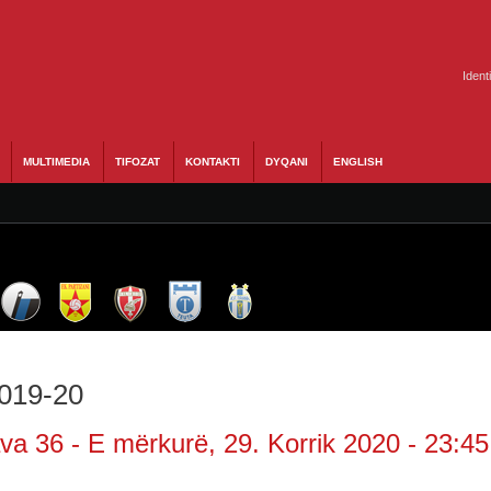
Ident
MULTIMEDIA
TIFOZAT
KONTAKTI
DYQANI
ENGLISH
2019-20
va 36 - E mërkurë, 29. Korrik 2020 - 23:45