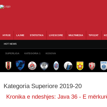
HYRJE
LAJME
STATISTIKA
LIVESCORE
MULTIMEDIA
TIFOZAT
KO
HOT NEWS
SUPERLIGA
KATEGORIA 1
KOSOVA
Kategoria Superiore 2019-20
Kronika e ndeshjes: Java 36 - E mërkurë