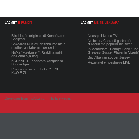
LAJMET
E FUNDIT
LAJMET
ME TE LEXUARA
Blini bluzën origjinale të Kombëtares
Ndeshje Live ne TV
Shqiptare
Ne fokus/ Cana në garën për
Shkodran Mustafi, deshira ime me e
“Lojtarin më popullor në Botë”
madhe, te rikthehem perseri !
In Memoriam : Panajot Pano "The
Nofka “Vizekusen”, Rraklli ja ngjiti
Greatest Soccer Player in Albania
dhe Xhaka ja hoqi
Buy Albanian soccer Jersey
KRENARITE shqiptare kampion te
Rezultatet e ndeshjeve LIVE!
Bundesliges
Pak minuta ne kembet e YJEVE
KUQ E Zi
Developer from IngAlb.info
Harta e Faqes