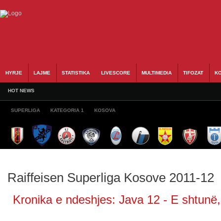
HYRJE
LAJME
STATISTIKA
LIVESCORE
MULTIMEDIA
TIFOZAT
KO
HOT NEWS
SUPERLIGA
KATEGORIA 1
KOSOVA
Raiffeisen Superliga Kosove 2011-12
Kronika e ndeshjes: Java 12 - E shtunë, 