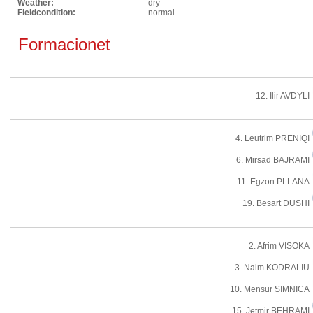
Weather:
dry
Fieldcondition:
normal
Formacionet
12. Ilir AVDYLI
4. Leutrim PRENIQI
6. Mirsad BAJRAMI
11. Egzon PLLANA
19. Besart DUSHI
2. Afrim VISOKA
3. Naim KODRALIU
10. Mensur SIMNICA
15. Jetmir BEHRAMI