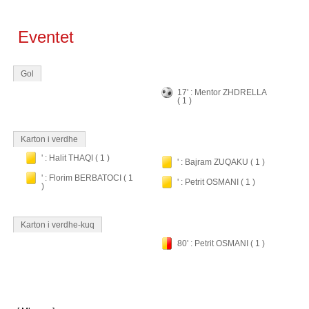
Eventet
Gol
17' : Mentor ZHDRELLA
( 1 )
Karton i verdhe
' : Halit THAQI ( 1 )
' : Bajram ZUQAKU ( 1 )
' : Florim BERBATOCI ( 1
' : Petrit OSMANI ( 1 )
)
Karton i verdhe-kuq
80' : Petrit OSMANI ( 1 )