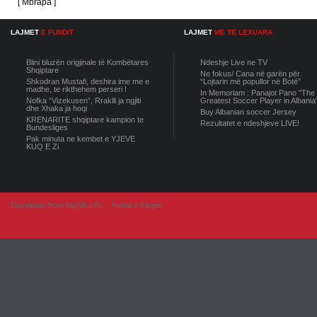
[ Mbrapa ]
LAJMET
E FUNDIT
LAJMET
ME TE LEXUARA
Blini bluzën origjinale të Kombëtares
Ndeshje Live ne TV
Shqiptare
Ne fokus/ Cana në garën për
Shkodran Mustafi, deshira ime me e
“Lojtarin më popullor në Botë”
madhe, te rikthehem perseri !
In Memoriam : Panajot Pano "The
Nofka “Vizekusen”, Rraklli ja ngjiti
Greatest Soccer Player in Albania
dhe Xhaka ja hoqi
Buy Albanian soccer Jersey
KRENARITE shqiptare kampion te
Rezultatet e ndeshjeve LIVE!
Bundesliges
Pak minuta ne kembet e YJEVE
KUQ E Zi
Developer from IngAlb.info
Harta e Faqes