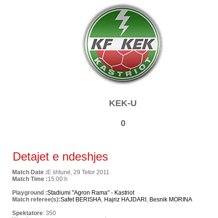
KEK-U
0
Detajet e ndeshjes
Match Date :
E shtunë, 29 Tetor 2011
Match Time :
15:00 h
Playground :
Stadiumi "Agron Rama" - Kastriot
Match referee(s):
Safet BERISHA
,
Hajriz HAJDARI
,
Besnik MORINA
Spektatore
: 350