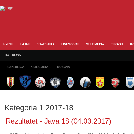
HYRJE
LAJME
STATISTIKA
LIVESCORE
MULTIMEDIA
TIFOZAT
KO
HOT NEWS
SUPERLIGA
KATEGORIA 1
KOSOVA
Kategoria 1 2017-18
Rezultatet - Java 18 (04.03.2017)