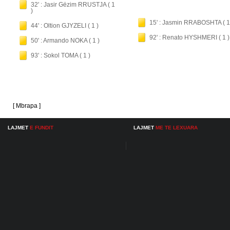
32' : Jasir Gëzim RRUSTJA ( 1
)
15' : Jasmin RRABOSHTA ( 1
44' : Oltion GJYZELI ( 1 )
92' : Renato HYSHMERI ( 1 )
50' : Armando NOKA ( 1 )
93' : Sokol TOMA ( 1 )
[ Mbrapa ]
LAJMET
E FUNDIT
LAJMET
ME TE LEXUARA