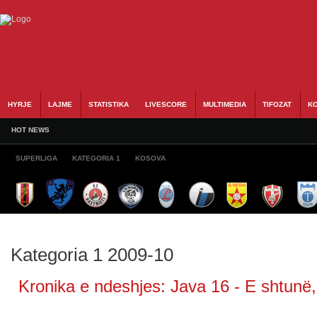
HYRJE
LAJME
STATISTIKA
LIVESCORE
MULTIMEDIA
TIFOZAT
KO
HOT NEWS
SUPERLIGA
KATEGORIA 1
KOSOVA
Kategoria 1 2009-10
Kronika e ndeshjes: Java 16 - E shtunë,