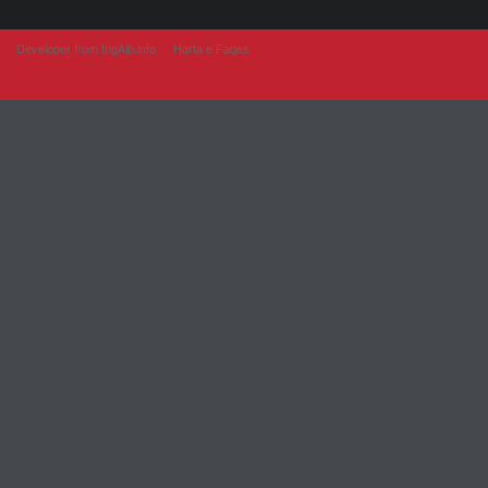
Developer from IngAlb.info
Harta e Faqes