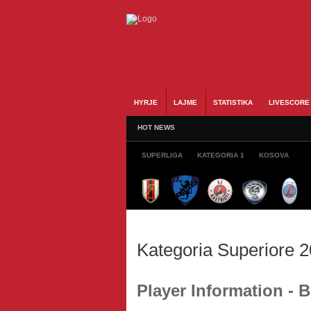
HYRJE
LAJME
STATISTIKA
LIVESCORE
HOT NEWS
SUPERLIGA
KATEGORIA 1
KOSOVA
Kategoria Superiore 
Player Information -