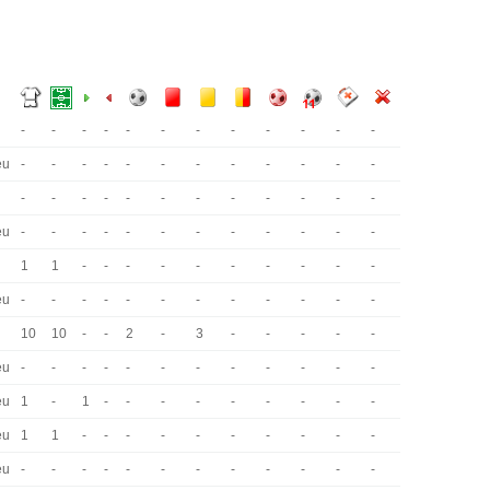
-
-
-
-
-
-
-
-
-
-
-
-
eu
-
-
-
-
-
-
-
-
-
-
-
-
-
-
-
-
-
-
-
-
-
-
-
-
eu
-
-
-
-
-
-
-
-
-
-
-
-
1
1
-
-
-
-
-
-
-
-
-
-
eu
-
-
-
-
-
-
-
-
-
-
-
-
10
10
-
-
2
-
3
-
-
-
-
-
eu
-
-
-
-
-
-
-
-
-
-
-
-
eu
1
-
1
-
-
-
-
-
-
-
-
-
eu
1
1
-
-
-
-
-
-
-
-
-
-
eu
-
-
-
-
-
-
-
-
-
-
-
-