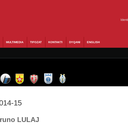
Ident
MULTIMEDIA
TIFOZAT
KONTAKTI
DYQANI
ENGLISH
2014-15
 Bruno LULAJ