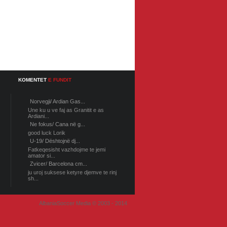
KOMENTET
E FUNDIT
Norvegji/ Ardian Gas...
Une ku u ve faj as Granitit e as
Ardiani...
Ne fokus/ Cana në g...
good luck Lorik
U-19/ Dështojnë dj...
Fatkeqesisht vazhdojme te jemi
amator si...
Zvicer/ Barcelona cm...
ju uroj suksese ketyre djemve te rinj
sh...
AlbaniaSoccer Media © 2003 - 2014