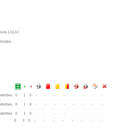
runo LULAJ
brojtes
nderbeu
0
1
0
-
-
-
-
-
-
-
-
nderbeu
0
1
0
-
-
-
-
-
-
-
-
nderbeu
0
1
0
-
-
-
-
-
-
-
-
0
3
0
-
-
-
-
-
-
-
-