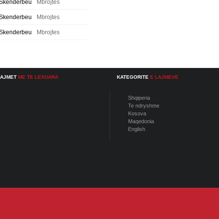
Skenderbeu
Mbrojtes
Skenderbeu
Mbrojtes
Skenderbeu
Mbrojtes
LAJMET
ME TE LEXUARA
KATEGORITE
E LAJMEVE
Shqiperia
Te ndryshme
Kosova
Maqedonia
English