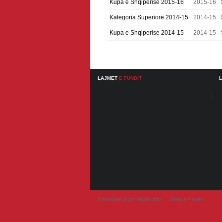
Kupa e Shqiperise 2015-16
2015-16
Kategoria Superiore 2014-15
2014-15
Kupa e Shqiperise 2014-15
2014-15
LAJMET
E FUNDIT
Developer from IngAlb.info
Harta e Faqes