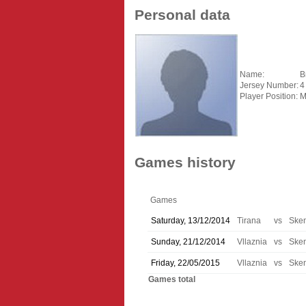
Personal data
Name:
B
Jersey Number:
4
Player Position:
M
Games history
Games
Saturday, 13/12/2014
Tirana
vs
Ske
Sunday, 21/12/2014
Vllaznia
vs
Ske
Friday, 22/05/2015
Vllaznia
vs
Ske
Games total