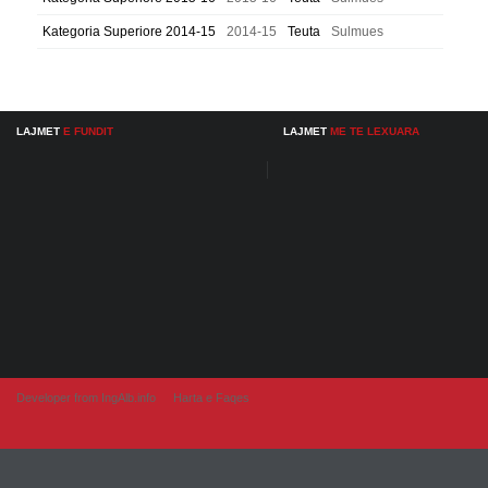
Kategoria Superiore 2014-15
2014-15
Teuta
Sulmues
LAJMET
E FUNDIT
LAJMET
ME TE LEXUARA
Developer from IngAlb.info
Harta e Faqes