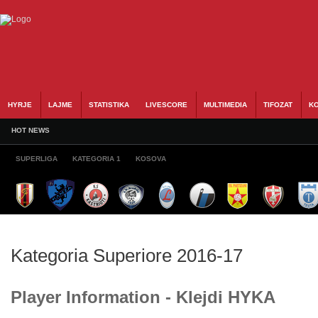
HYRJE
LAJME
STATISTIKA
LIVESCORE
MULTIMEDIA
TIFOZAT
KO
HOT NEWS
SUPERLIGA
KATEGORIA 1
KOSOVA
Kategoria Superiore 2016-17
Player Information - Klejdi HYKA