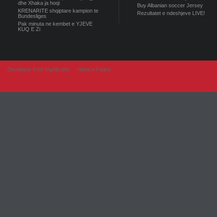
dhe Xhaka ja hoqi
Buy Albanian soccer Jersey
KRENARITE shqiptare kampion te
Rezultatet e ndeshjeve LIVE!
Bundesliges
Pak minuta ne kembet e YJEVE
KUQ E Zi
Developer from IngAlb.info
Harta e Faqes