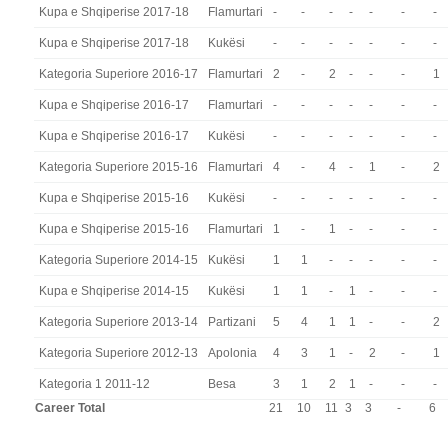
Kupa e Shqiperise 2017-18
Flamurtari
-
-
-
-
-
-
-
Kupa e Shqiperise 2017-18
Kukësi
-
-
-
-
-
-
-
Kategoria Superiore 2016-17
Flamurtari
2
-
2
-
-
-
1
Kupa e Shqiperise 2016-17
Flamurtari
-
-
-
-
-
-
-
Kupa e Shqiperise 2016-17
Kukësi
-
-
-
-
-
-
-
Kategoria Superiore 2015-16
Flamurtari
4
-
4
-
1
-
2
Kupa e Shqiperise 2015-16
Kukësi
-
-
-
-
-
-
-
Kupa e Shqiperise 2015-16
Flamurtari
1
-
1
-
-
-
-
Kategoria Superiore 2014-15
Kukësi
1
1
-
-
-
-
-
Kupa e Shqiperise 2014-15
Kukësi
1
1
-
1
-
-
-
Kategoria Superiore 2013-14
Partizani
5
4
1
1
-
-
2
Kategoria Superiore 2012-13
Apolonia
4
3
1
-
2
-
1
Kategoria 1 2011-12
Besa
3
1
2
1
-
-
-
Career Total
21
10
11
3
3
-
6