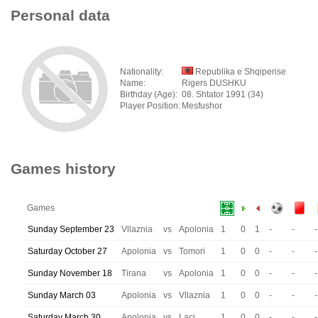
Personal data
Nationality:
Republika e Shqiperise
Name:
Rigers DUSHKU
Birthday (Age):
08. Shtator 1991 (34)
Player Position:
Mesfushor
Games history
Games
Sunday September 23
Vllaznia
vs
Apolonia
1
0
1
-
-
-
Saturday October 27
Apolonia
vs
Tomori
1
0
0
-
-
-
Sunday November 18
Tirana
vs
Apolonia
1
0
0
-
-
-
Sunday March 03
Apolonia
vs
Vllaznia
1
0
0
-
-
-
Saturday March 30
Apolonia
vs
Laci
1
0
0
-
-
-