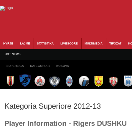
HYRJE
LAJME
STATISTIKA
LIVESCORE
MULTIMEDIA
TIFOZAT
KO
HOT NEWS
SUPERLIGA
KATEGORIA 1
KOSOVA
Kategoria Superiore 2012-13
Player Information - Rigers DUSHKU