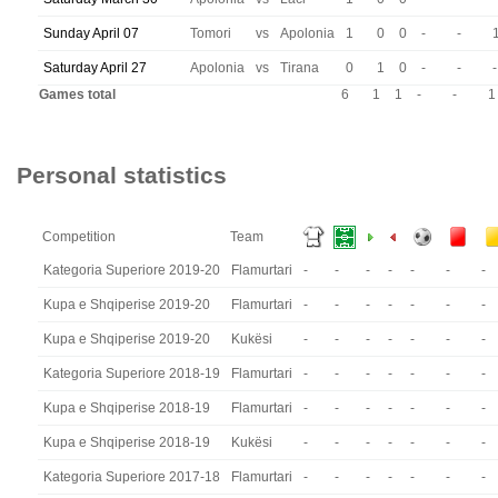
Sunday April 07
Tomori
vs
Apolonia
1
0
0
-
-
Saturday April 27
Apolonia
vs
Tirana
0
1
0
-
-
-
Games total
6
1
1
-
-
1
Personal statistics
Competition
Team
Kategoria Superiore 2019-20
Flamurtari
-
-
-
-
-
-
-
Kupa e Shqiperise 2019-20
Flamurtari
-
-
-
-
-
-
-
Kupa e Shqiperise 2019-20
Kukësi
-
-
-
-
-
-
-
Kategoria Superiore 2018-19
Flamurtari
-
-
-
-
-
-
-
Kupa e Shqiperise 2018-19
Flamurtari
-
-
-
-
-
-
-
Kupa e Shqiperise 2018-19
Kukësi
-
-
-
-
-
-
-
Kategoria Superiore 2017-18
Flamurtari
-
-
-
-
-
-
-