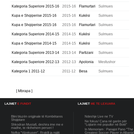
Kategoria Superiore 2015-16
2015-16
Flamurtari
Sulmues
Kupa e Shqiperise 2015-16
2015-16
Kukësi
Sulmues
Kupa e Shqiperise 2015-16
2015-16
Flamurtari
Sulmues
Kategoria Superiore 2014-15
2014-15
Kukësi
Sulmues
Kupa e Shqiperise 2014-15
2014-15
Kukësi
Sulmues
Kategoria Superiore 2013-14
2013-14
Partizani
Sulmues
Kategoria Superiore 2012-13
2012-13
Apolonia
Mesfushor
Kategoria 1 2011-12
2011-12
Besa
Sulmues
[ Mbrapa ]
LAJMET
E FUNDIT
LAJMET
ME TE LEXUARA
Blini bluzën origjinale të Kombëtares
Ndeshje Live ne TV
Shqiptare
Ne fokus/ Cana në garën për
Shkodran Mustafi, deshira ime me e
“Lojtarin më popullor në Botë”
madhe, te rikthehem perseri !
In Memoriam : Panajot Pano "The
Nofka “Vizekusen”, Rraklli ja ngjiti
Greatest Soccer Player in Albania