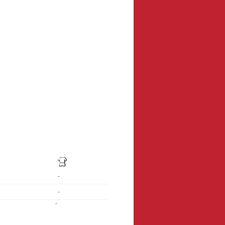
-
-
-