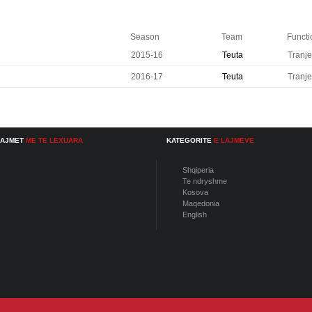
Season
Team
Functi
2015-16
Teuta
Tranje
2016-17
Teuta
Tranje
LAJMET
ME TE LEXUARA
KATEGORITE
E LAJMEVE
Shqiperia
Te ndryshme
Kosova
Maqedonia
English