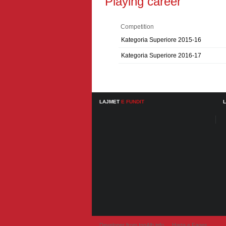
Playing career
Competition
Kategoria Superiore 2015-16
Kategoria Superiore 2016-17
LAJMET
E FUNDIT
Developer from IngAlb.info
Harta e Faqes