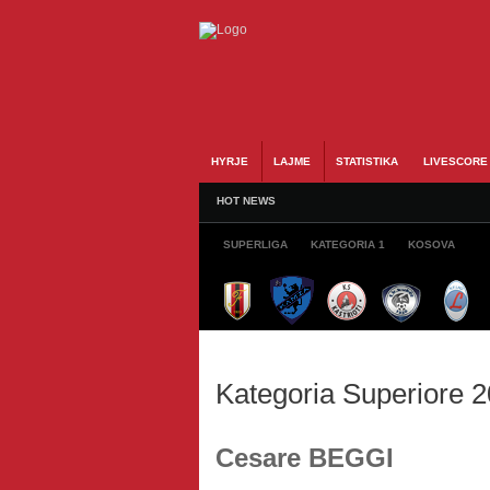
HYRJE
LAJME
STATISTIKA
LIVESCORE
HOT NEWS
SUPERLIGA
KATEGORIA 1
KOSOVA
Kategoria Superiore 
Cesare BEGGI