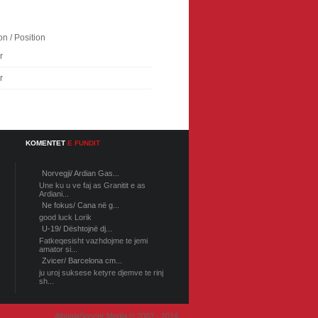
on / Position
r
r
KOMENTET
E FUNDIT
Norvegji/ Ardian Gas...
Une ku u ve faj as Granitit e as
Ardiani...
Ne fokus/ Cana në g...
good luck Lorik
U-19/ Dështojnë dj...
Fatkeqesisht vazhdojme te jemi
amator si...
Zvicer/ Barcelona cm...
ju uroj suksese ketyre djemve te rinj
sh...
AlbaniaSoccer Media © 2003 - 2014