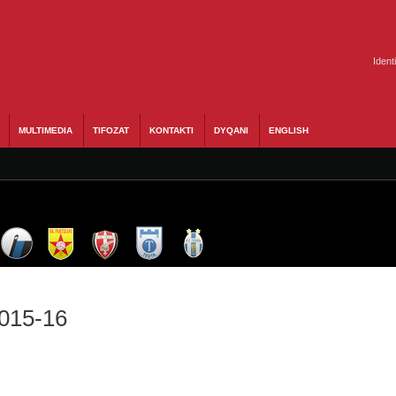
Ident
MULTIMEDIA
TIFOZAT
KONTAKTI
DYQANI
ENGLISH
2015-16