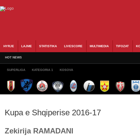
HYRJE
LAJME
STATISTIKA
LIVESCORE
MULTIMEDIA
TIFOZAT
KO
HOT NEWS
SUPERLIGA
KATEGORIA 1
KOSOVA
Kupa e Shqiperise 2016-17
Zekirija RAMADANI