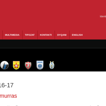
Ident
MULTIMEDIA
TIFOZAT
KONTAKTI
DYQANI
ENGLISH
16-17
amurras