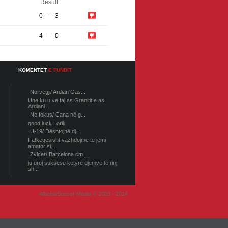
Result
0
-
3
4
-
0
KOMENTET
E FUNDIT
Norvegji/ Ardian Gas...
Une ku u ve faj as Granitit e as
Ardiani...
Ne fokus/ Cana në g...
good luck Lorik
U-19/ Dështojnë dj...
Fatkeqesisht vazhdojme te jemi
amator si...
Zvicer/ Barcelona cm...
ju uroj suksese ketyre djemve te rinj
sh...
AlbaniaSoccer Media © 2003 - 2014