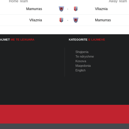
Home Team
Away Team
Mamurras
-
Vllaznia
Vllaznia
-
Mamurras
LAJMET
ME TE LEXUARA
KATEGORITE
E LAJMEVE
Shqiperia
Te ndryshme
Kosova
Maqedonia
English