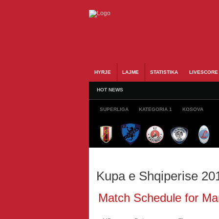
HYRJE
LAJME
STATISTIKA
LIVESCORE
HOT NEWS
SUPERLIGA
KATEGORIA 1
KOSOVA
Kupa e Shqiperise 20
Match Schedule for M