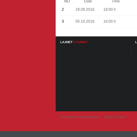
MD
Date
Time
2
28.09.2016
18:00 h
3
05.10.2016
16:00 h
LAJMET
E FUNDIT
Developer from IngAlb.info
Harta e Faqes