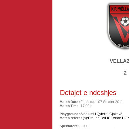
VELLAZ
2
Detajet e ndeshjes
Match Date :
E mërkurë, 07 Shtator 2011
Match Time :
17:00 h
Playground :
Stadiumi i Qytetit - Gjakovë
Match referee(s):
Erduan BALICI
,
Artan HO
Spektatore
: 3.200