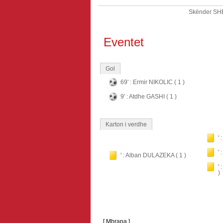
Skënder SH
Eventet
Gol
69' : Ermir NIKOLIC ( 1 )
9' : Atdhe GASHI ( 1 )
Karton i verdhe
' 
'
' : Alban DULAZEKA ( 1 )
'
)
[ Mbrapa ]