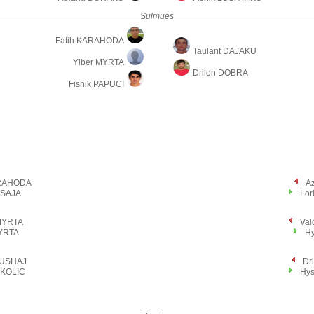
Sulmues
Fatih KARAHODA
Taulant DAJAKU
Ylber MYRTA
Drilon DOBRA
Fisnik PAPUCI
ARAHODA
A
ISAJA
Lor
MYRTA
Val
MYRTA
Hy
BUSHAJ
Dr
IKOLIC
Hys