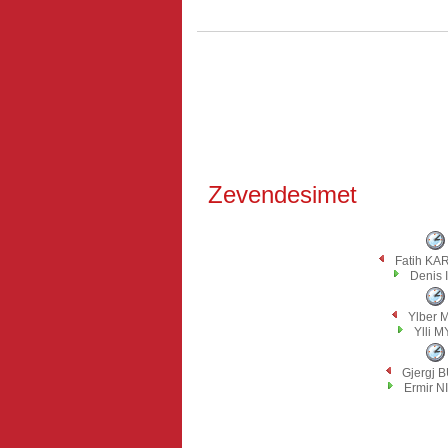
Zevendesimet
Fatih K
Denis 
Ylber 
Ylli 
Gjergj 
Ermir N