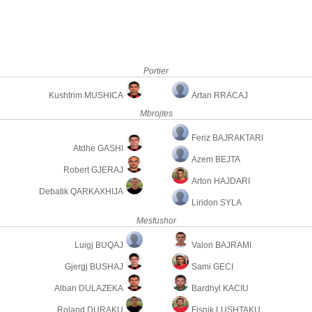
Portier
Kushtrim MUSHICA
Artan RRACAJ
Mbrojtes
Feriz BAJRAKTARI
Atdhe GASHI
Azem BEJTA
Robert GJERAJ
Arton HAJDARI
Debatik QARKAXHIJA
Liridon SYLA
Mesfushor
Luigj BUQAJ
Valon BAJRAMI
Gjergj BUSHAJ
Sami GECI
Alban DULAZEKA
Bardhyl KACIU
Roland DURAKU
Fisnik LUSHTAKU