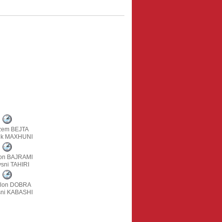
zem BEJTA
ik MAXHUNI
on BAJRAMI
sni TAHIRI
ilon DOBRA
ni KABASHI