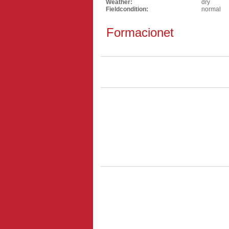
Weather:
dry
Fieldcondition:
normal
Formacionet