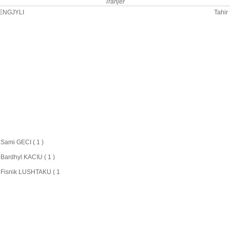
Tranjer
ENGJYLI
Tahi
: Sami GECI ( 1 )
 : Bardhyl KACIU ( 1 )
 : Fisnik LUSHTAKU ( 1