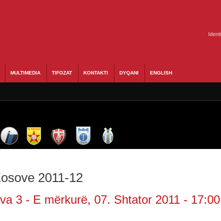
Ident
MULTIMEDIA
TIFOZAT
KONTAKTI
DYQANI
ENGLISH
 Kosove 2011-12
va 3 - E mërkurë, 07. Shtator 2011 - 17:00