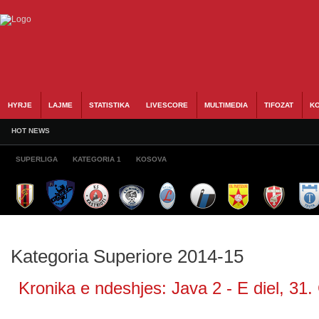
HYRJE
LAJME
STATISTIKA
LIVESCORE
MULTIMEDIA
TIFOZAT
KO
HOT NEWS
SUPERLIGA
KATEGORIA 1
KOSOVA
Kategoria Superiore 2014-15
Kronika e ndeshjes: Java 2 - E diel, 31.