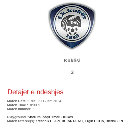
Kukësi
3
Detajet e ndeshjes
Match Date :
E diel, 31 Gusht 2014
Match Time :
18:00 h
Match number :
5
Playground :
Stadiumi Zeqir Ymeri - Kukes
Match referee(s):
Kreshnik CJAPI
,
Ilir TARTARAJ
,
Ergin DODA
,
Blerim ZIRI