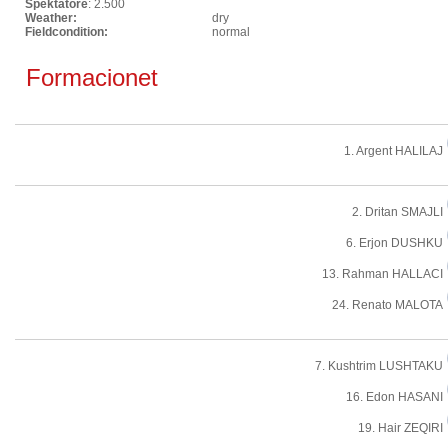
Spektatore
: 2.500
Weather:
dry
Fieldcondition:
normal
Formacionet
1. Argent HALILAJ
2. Dritan SMAJLI
6. Erjon DUSHKU
13. Rahman HALLACI
24. Renato MALOTA
7. Kushtrim LUSHTAKU
16. Edon HASANI
19. Hair ZEQIRI