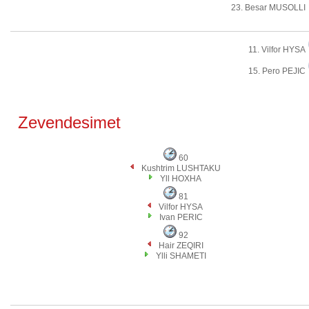
23. Besar MUSOLLI
11. Vilfor HYSA
15. Pero PEJIC
Zevendesimet
60
Kushtrim LUSHTAKU
Yll HOXHA
81
Vilfor HYSA
Ivan PERIC
92
Hair ZEQIRI
Ylli SHAMETI