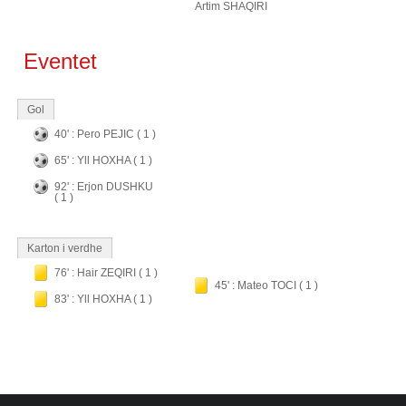
Artim SHAQIRI
Eventet
Gol
40' : Pero PEJIC ( 1 )
65' : Yll HOXHA ( 1 )
92' : Erjon DUSHKU
( 1 )
Karton i verdhe
76' : Hair ZEQIRI ( 1 )
45' : Mateo TOCI ( 1 )
83' : Yll HOXHA ( 1 )