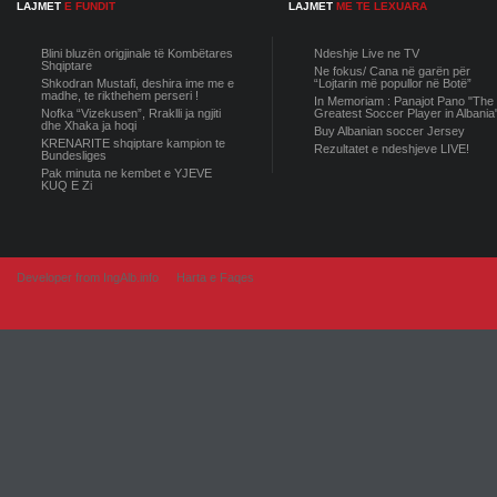
LAJMET
E FUNDIT
LAJMET
ME TE LEXUARA
Blini bluzën origjinale të Kombëtares
Ndeshje Live ne TV
Shqiptare
Ne fokus/ Cana në garën për
Shkodran Mustafi, deshira ime me e
“Lojtarin më popullor në Botë”
madhe, te rikthehem perseri !
In Memoriam : Panajot Pano "The
Nofka “Vizekusen”, Rraklli ja ngjiti
Greatest Soccer Player in Albania
dhe Xhaka ja hoqi
Buy Albanian soccer Jersey
KRENARITE shqiptare kampion te
Rezultatet e ndeshjeve LIVE!
Bundesliges
Pak minuta ne kembet e YJEVE
KUQ E Zi
Developer from IngAlb.info
Harta e Faqes