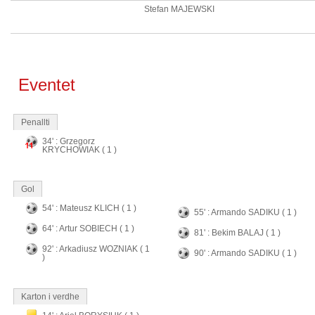
Stefan MAJEWSKI
Eventet
Penallti
34' : Grzegorz
KRYCHOWIAK ( 1 )
Gol
54' : Mateusz KLICH ( 1 )
55' : Armando SADIKU ( 1 )
64' : Artur SOBIECH ( 1 )
81' : Bekim BALAJ ( 1 )
92' : Arkadiusz WOZNIAK ( 1
90' : Armando SADIKU ( 1 )
)
Karton i verdhe