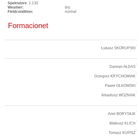
Spektatore
: 1.130
Weather:
dry
Fieldcondition:
normal
Formacionet
Łukasz SKORUPSKI
Damian AŁDAS
Grzegorz KRYCHOWIAK
Paweł OLKOWSKI
Arkadiusz WOZNIAK
Ariel BORYSIUK
Mateusz KLICH
Tomasz KUPISZ