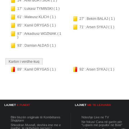
14' : Ariel BORYSIUK ( 1 )
17' : Łukasz TYMINSKI ( 1 )
61' : Mateusz KLICH ( 1 )
27' : Bekim BALAJ ( 1 )
85' : Kamil DRYGAS ( 1 )
71' : Arsen SYKAJ ( 1 )
87' : Arkadiusz WOZNIAK ( 1
)
93' : Damian AŁDAS ( 1 )
Karton i verdhe-kuq
89' : Kamil DRYGAS ( 1 )
92' : Arsen SYKAJ ( 1 )
LAJMET
E FUNDIT
LAJMET
ME TE LEXUARA
Blini bluzën origjinale të Kombëtares
Ndeshje Live ne TV
Shqiptare
Ne fokus/ Cana në garën për
Shkodran Mustafi, deshira ime me e
“Lojtarin më popullor në Botë”
madhe, te rikthehem perseri !