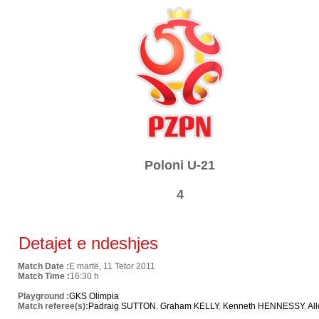
Poloni U-21
4
Detajet e ndeshjes
Match Date :
E martë, 11 Tetor 2011
Match Time :
16:30 h
Playground :
GKS Olimpia
Match referee(s):
Padraig SUTTON
,
Graham KELLY
,
Kenneth HENNESSY
,
Al