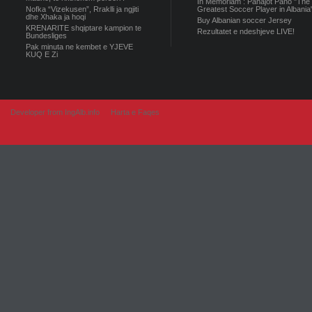
In Memoriam : Panajot Pano "The
Nofka “Vizekusen”, Rraklli ja ngjiti
Greatest Soccer Player in Albania
dhe Xhaka ja hoqi
Buy Albanian soccer Jersey
KRENARITE shqiptare kampion te
Rezultatet e ndeshjeve LIVE!
Bundesliges
Pak minuta ne kembet e YJEVE
KUQ E Zi
Developer from IngAlb.info
Harta e Faqes