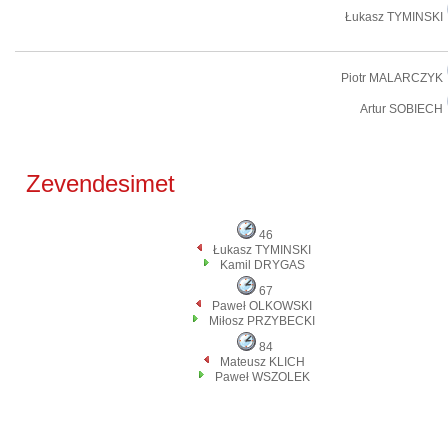
Łukasz TYMINSKI
Piotr MALARCZYK
Artur SOBIECH
Zevendesimet
46
Łukasz TYMINSKI
Kamil DRYGAS
67
Paweł OLKOWSKI
Miłosz PRZYBECKI
84
Mateusz KLICH
Paweł WSZOLEK