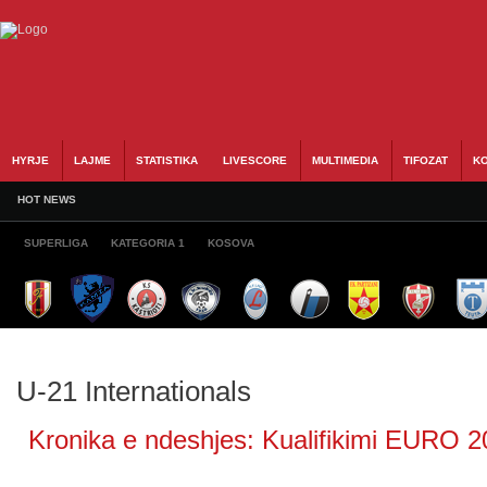
HYRJE
LAJME
STATISTIKA
LIVESCORE
MULTIMEDIA
TIFOZAT
KO
HOT NEWS
SUPERLIGA
KATEGORIA 1
KOSOVA
U-21 Internationals
Kronika e ndeshjes: Kualifikimi EURO 20