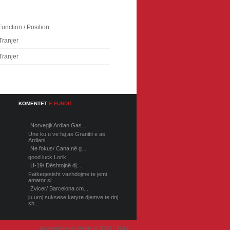
Function / Position
Tranjer
Tranjer
KOMENTET
E FUNDIT
Norvegji/ Ardian Gas...
Une ku u ve faj as Granitit e as
Ardiani...
Ne fokus/ Cana në g...
good luck Lorik
U-19/ Dështojnë dj...
Fatkeqesisht vazhdojme te jemi
amator si...
Zvicer/ Barcelona cm...
ju uroj suksese ketyre djemve te rinj
sh...
AlbaniaSoccer Media © 2003 - 2014