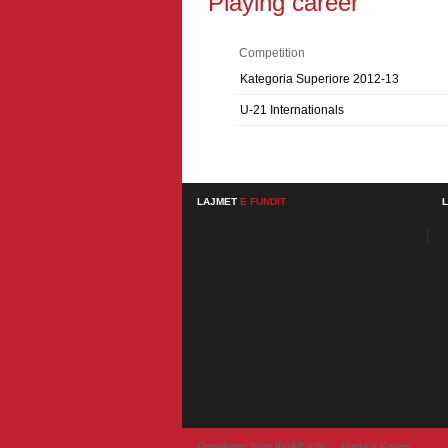
Playing career
Competition
Kategoria Superiore 2012-13
U-21 Internationals
LAJMET
E FUNDIT
Developer from IngAlb.info
Harta e Faqes