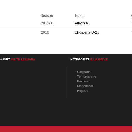
Season
Team
2012-13
Vllaznia
2010
Shqiperia U-21
LAJMET
ME TE LEXUARA
KATEGORITE
E LAJMEVE
Shqiperia
Te ndryshme
Kosova
Maqedonia
English