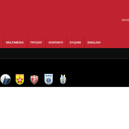
Ident
MULTIMEDIA
TIFOZAT
KONTAKTI
DYQANI
ENGLISH