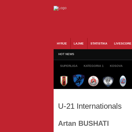
HYRJE
LAJME
STATISTIKA
LIVESCORE
HOT NEWS
SUPERLIGA
KATEGORIA 1
KOSOVA
U-21 Internationals
Artan BUSHATI