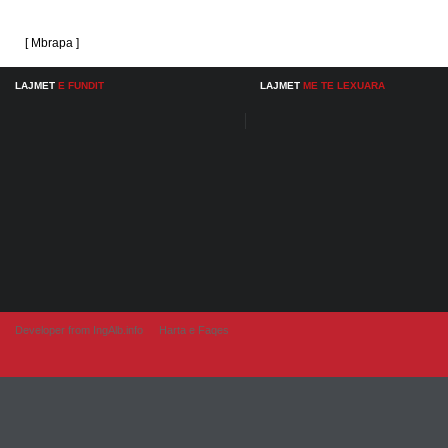
[ Mbrapa ]
LAJMET
E FUNDIT
LAJMET
ME TE LEXUARA
Developer from IngAlb.info
Harta e Faqes