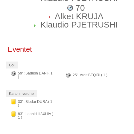
70
Alket KRUJA
Klaudio PJETRUSHI
Eventet
Gol
59' : Sadush DANI ( 1
25' : Ardit BEQIRI ( 1 )
)
Karton i verdhe
33' : Bledar DURA ( 1
)
83' : Leonid HAXHIA (
1 )