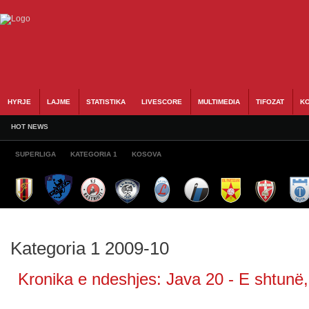
HYRJE
LAJME
STATISTIKA
LIVESCORE
MULTIMEDIA
TIFOZAT
KO
HOT NEWS
SUPERLIGA
KATEGORIA 1
KOSOVA
Kategoria 1 2009-10
Kronika e ndeshjes: Java 20 - E shtunë,