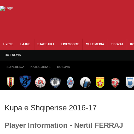
HYRJE
LAJME
STATISTIKA
LIVESCORE
MULTIMEDIA
TIFOZAT
KO
HOT NEWS
SUPERLIGA
KATEGORIA 1
KOSOVA
Kupa e Shqiperise 2016-17
Player Information - Nertil FERRAJ