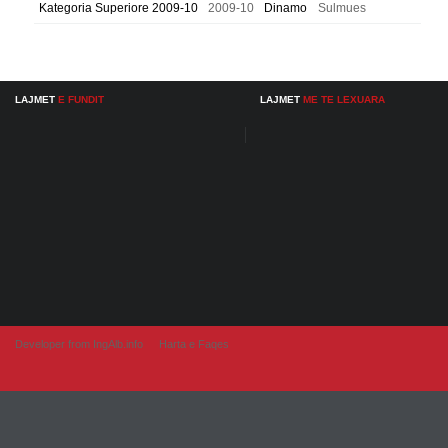
Kategoria Superiore 2009-10
2009-10
Dinamo
Sulmues
LAJMET
E FUNDIT
LAJMET
ME TE LEXUARA
Developer from IngAlb.info
Harta e Faqes