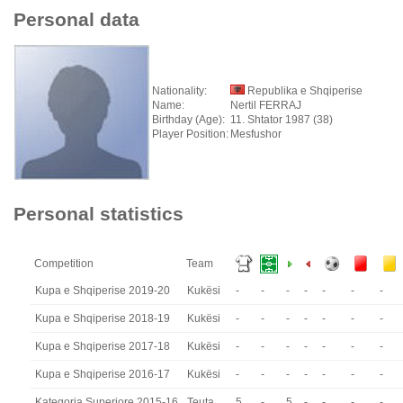
Personal data
Nationality:
Republika e Shqiperise
Name:
Nertil FERRAJ
Birthday (Age):
11. Shtator 1987 (38)
Player Position:
Mesfushor
Personal statistics
Competition
Team
Kupa e Shqiperise 2019-20
Kukësi
-
-
-
-
-
-
-
Kupa e Shqiperise 2018-19
Kukësi
-
-
-
-
-
-
-
Kupa e Shqiperise 2017-18
Kukësi
-
-
-
-
-
-
-
Kupa e Shqiperise 2016-17
Kukësi
-
-
-
-
-
-
-
Kategoria Superiore 2015-16
Teuta
5
-
5
-
-
-
-