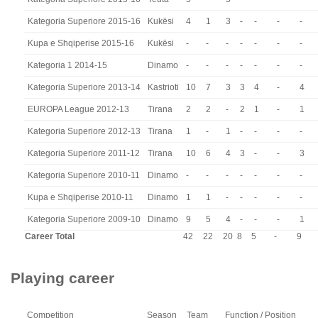
Kategoria Superiore 2015-16
Kukësi
4
1
3
-
-
-
-
Kupa e Shqiperise 2015-16
Kukësi
-
-
-
-
-
-
-
Kategoria 1 2014-15
Dinamo
-
-
-
-
-
-
-
Kategoria Superiore 2013-14
Kastrioti
10
7
3
3
4
-
4
EUROPA League 2012-13
Tirana
2
2
-
2
1
-
1
Kategoria Superiore 2012-13
Tirana
1
-
1
-
-
-
-
Kategoria Superiore 2011-12
Tirana
10
6
4
3
-
-
3
Kategoria Superiore 2010-11
Dinamo
-
-
-
-
-
-
-
Kupa e Shqiperise 2010-11
Dinamo
1
1
-
-
-
-
-
Kategoria Superiore 2009-10
Dinamo
9
5
4
-
-
-
1
Career Total
42
22
20
8
5
-
9
Playing career
Competition
Season
Team
Function / Position