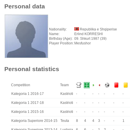
Personal data
Nationality:
Republika e Shqiperise
Name:
Erlind KORRESHI
Birthday (Age):
09. Shkurt 1987 (39)
Player Position:
Mesfushor
Personal statistics
Competition
Team
Kategoria 1 2016-17
Kastrioti
-
-
-
-
-
-
-
Kategoria 1 2017-18
Kastrioti
-
-
-
-
-
-
-
Kategoria 1 2015-16
Kastrioti
-
-
-
-
-
-
-
Kategoria Superiore 2014-15
Teuta
8
4
4
3
-
-
1
Kategoria Superiore 2013-14
Lushnja
6
6
-
1
2
-
-