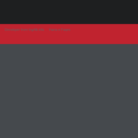
Developer from IngAlb.info
Harta e Faqes