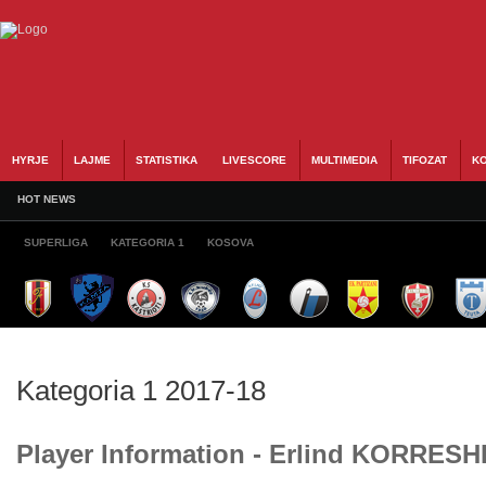
HYRJE
LAJME
STATISTIKA
LIVESCORE
MULTIMEDIA
TIFOZAT
KO
HOT NEWS
SUPERLIGA
KATEGORIA 1
KOSOVA
Kategoria 1 2017-18
Player Information - Erlind KORRESH