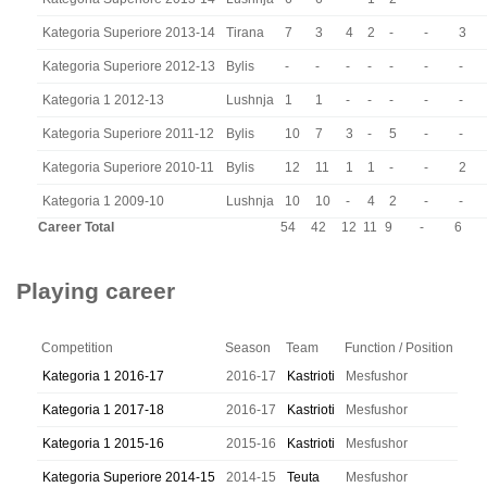
Kategoria Superiore 2013-14
Tirana
7
3
4
2
-
-
3
Kategoria Superiore 2012-13
Bylis
-
-
-
-
-
-
-
Kategoria 1 2012-13
Lushnja
1
1
-
-
-
-
-
Kategoria Superiore 2011-12
Bylis
10
7
3
-
5
-
-
Kategoria Superiore 2010-11
Bylis
12
11
1
1
-
-
2
Kategoria 1 2009-10
Lushnja
10
10
-
4
2
-
-
Career Total
54
42
12
11
9
-
6
Playing career
Competition
Season
Team
Function / Position
Kategoria 1 2016-17
2016-17
Kastrioti
Mesfushor
Kategoria 1 2017-18
2016-17
Kastrioti
Mesfushor
Kategoria 1 2015-16
2015-16
Kastrioti
Mesfushor
Kategoria Superiore 2014-15
2014-15
Teuta
Mesfushor