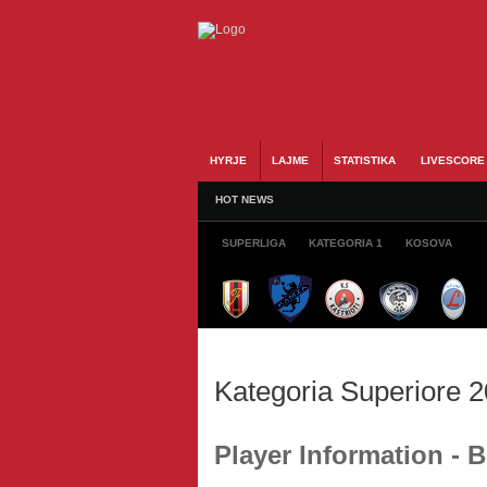
HYRJE
LAJME
STATISTIKA
LIVESCORE
HOT NEWS
SUPERLIGA
KATEGORIA 1
KOSOVA
Kategoria Superiore 
Player Information -