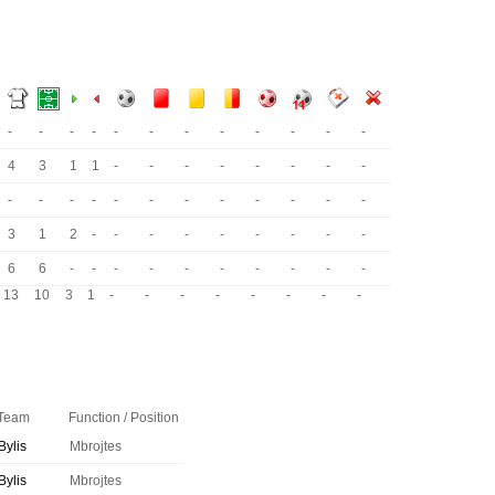
-
-
-
-
-
-
-
-
-
-
-
-
4
3
1
1
-
-
-
-
-
-
-
-
-
-
-
-
-
-
-
-
-
-
-
-
3
1
2
-
-
-
-
-
-
-
-
-
6
6
-
-
-
-
-
-
-
-
-
-
13
10
3
1
-
-
-
-
-
-
-
-
Team
Function / Position
Bylis
Mbrojtes
Bylis
Mbrojtes