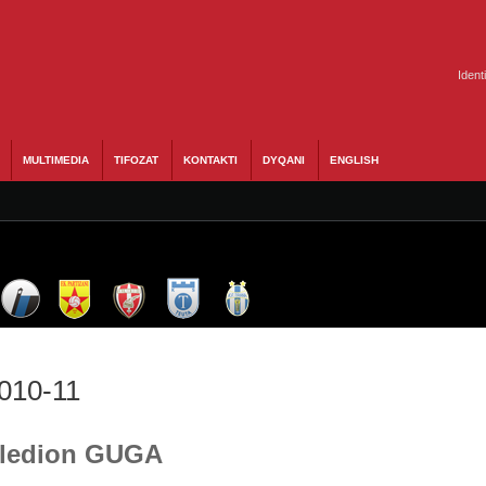
Ident
MULTIMEDIA
TIFOZAT
KONTAKTI
DYQANI
ENGLISH
2010-11
 Bledion GUGA