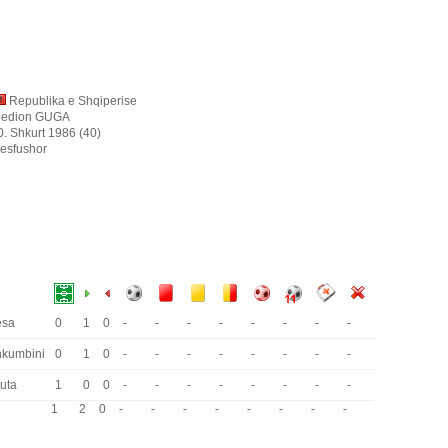
Republika e Shqiperise
ledion GUGA
0. Shkurt 1986 (40)
esfushor
esa
0
1
0
-
-
-
-
-
-
-
-
kumbini
0
1
0
-
-
-
-
-
-
-
-
uta
1
0
0
-
-
-
-
-
-
-
-
1
2
0
-
-
-
-
-
-
-
-