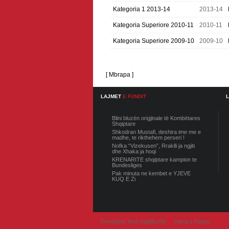
Kategoria 1 2013-14
2013-14
Kategoria Superiore 2010-11
2010-11
Kategoria Superiore 2009-10
2009-10
[ Mbrapa ]
LAJMET
E FUNDIT
Blini bluzën origjinale të Kombëtares
Shqiptare
Shkodran Mustafi, deshira ime me e
madhe, te rikthehem perseri !
Nofka “Vizekusen”, Rraklli ja ngjiti
dhe Xhaka ja hoqi
KRENARITE shqiptare kampion te
Bundesliges
Pak minuta ne kembet e YJEVE
KUQ E Zi
Developer from IngAlb.info
Harta e Faqes