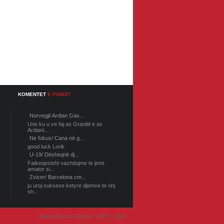
KOMENTET
E FUNDIT
Norvegji/ Ardian Gas...
Une ku u ve faj as Granitit e as
Ardiani...
Ne fokus/ Cana në g...
good luck Lorik
U-19/ Dështojnë dj...
Fatkeqesisht vazhdojme te jemi
amator si...
Zvicer/ Barcelona cm...
ju uroj suksese ketyre djemve te rinj
sh...
AlbaniaSoccer Media © 2003 - 2014