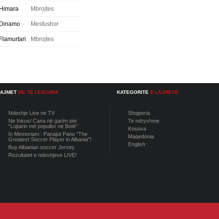
Himara
Mbrojtes
Dinamo
Mesfushor
Flamurtari
Mbrojtes
LAJMET
ME TE LEXUARA
KATEGORITE
E LAJMEVE
Ndeshje Live ne TV
Shqiperia
Ne fokus/ Cana në garën për
Te ndryshme
“Lojtarin më popullor në Botë”
Kosova
In Memoriam : Panajot Pano "The
Maqedonia
Greatest Soccer Player in Albania"!
English
Buy Albanian soccer Jersey
Rezultatet e ndeshjeve LIVE!