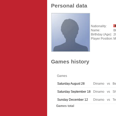
Personal data
Nationality:
Name:
B
Birthday (Age):
2
Player Position:
M
Games history
Games
Saturday August 28
Dinamo
vs
B
Saturday September 18
Dinamo
vs
Sh
Sunday December 12
Dinamo
vs
Te
Games total